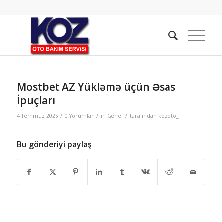
Mostbet AZ Yükləmə üçün Əsas
İpuçları
/
/
/
4 Temmuz 2026
0 Yorumlar
in
Genel
tarafından
kozoto_
Bu gönderiyi paylaş