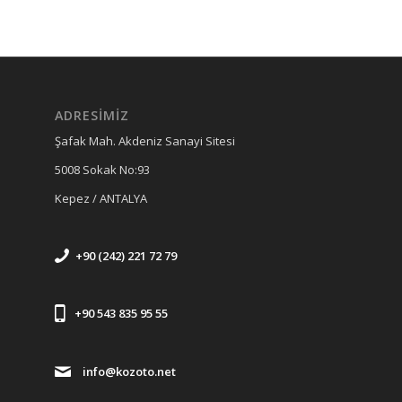
ADRESİMİZ
Şafak Mah. Akdeniz Sanayi Sitesi
5008 Sokak No:93
Kepez / ANTALYA
+90 (242) 221 72 79
+90 543 835 95 55
info@kozoto.net