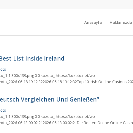
Anasayfa
Hakkımızda
Best List Inside Ireland
oto_
to_1-1-300x139.png
0
0
kozoto_
https://kozoto.net/wp-
zoto_
2026-06-18 19:12:32
2026-06-18 19:12:32
Top 10 Irish On-line Casinos 202
Deutsch Vergleichen Und Genießen”
oto_
to_1-1-300x139.png
0
0
kozoto_
https://kozoto.net/wp-
zoto_
2026-06-13 00:02:21
2026-06-13 00:02:21
Die Besten Online Online Casi