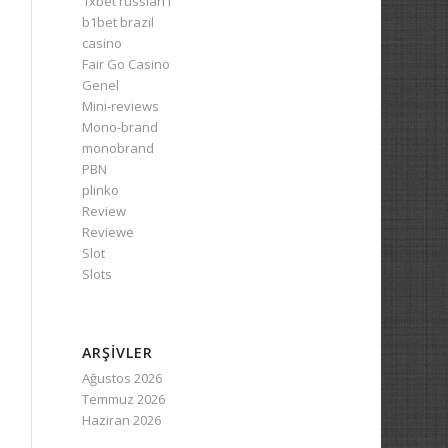
1xbet russian1
b1bet brazil
casino
Fair Go Casino
Genel
Mini-reviews
Mono-brand
monobrand
PBN
plinko
Review
Reviewe
Slot
Slots
ARŞIVLER
Ağustos 2026
Temmuz 2026
Haziran 2026