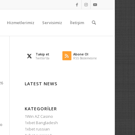
Hizmetlerimiz
Servisimiz
İletişim
Takip et
Abone Ol
Twitter'da
RSS Beslemesine
6 ️
LATEST NEWS
KATEGORILER
1Win AZ Casino
1xbet Bangladesh
no
1xbet russian