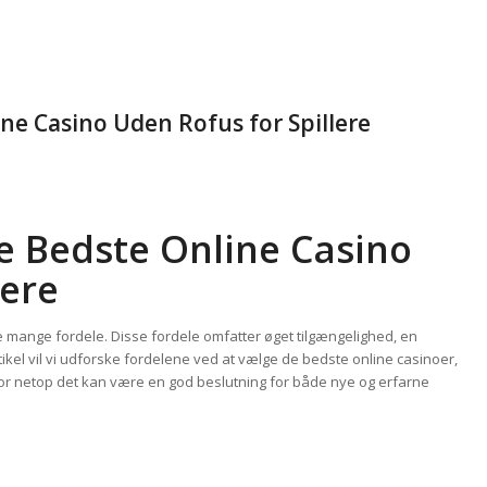
ine Casino Uden Rofus for Spillere
e Bedste Online Casino
lere
ne mange fordele. Disse fordele omfatter øget tilgængelighed, en
ikel vil vi udforske fordelene ved at vælge de bedste online casinoer,
rfor netop det kan være en god beslutning for både nye og erfarne