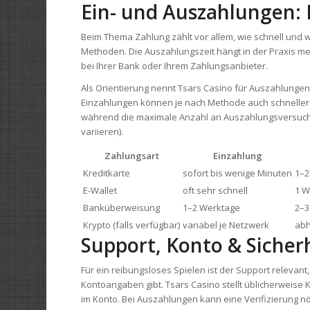
Ein- und Auszahlungen: 
Beim Thema Zahlung zählt vor allem, wie schnell und wi
Methoden. Die Auszahlungszeit hängt in der Praxis me
bei Ihrer Bank oder Ihrem Zahlungsanbieter.
Als Orientierung nennt Tsars Casino für Auszahlungen
Einzahlungen können je nach Methode auch schneller dur
während die maximale Anzahl an Auszahlungsversuchen 
variieren).
Zahlungsart
Einzahlung
Kreditkarte
sofort bis wenige Minuten
1–2
E-Wallet
oft sehr schnell
1 W
Banküberweisung
1–2 Werktage
2–3
Krypto (falls verfügbar)
variabel je Netzwerk
abh
Support, Konto & Sicher
Für ein reibungsloses Spielen ist der Support relevan
Kontoangaben gibt. Tsars Casino stellt üblicherweise 
im Konto. Bei Auszahlungen kann eine Verifizierung 