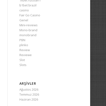
1xbet russian1
b1bet brazil
casino
Fair Go Casino
Genel
Mini-reviews
Mono-brand
monobrand
PBN
plinko
Review
Reviewe
Slot
Slots
ARŞIVLER
Ağustos 2026
Temmuz 2026
Haziran 2026