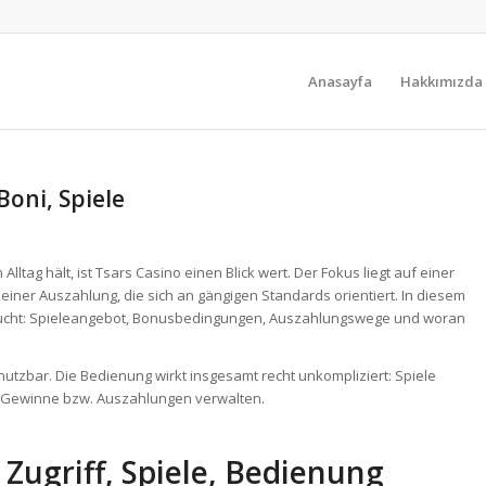
Anasayfa
Hakkımızda
Boni, Spiele
ltag hält, ist Tsars Casino einen Blick wert. Der Fokus liegt auf einer
iner Auszahlung, die sich an gängigen Standards orientiert. In diesem
braucht: Spieleangebot, Bonusbedingungen, Auszahlungswege und woran
utzbar. Die Bedienung wirkt insgesamt recht unkompliziert: Spiele
 Gewinne bzw. Auszahlungen verwalten.
 Zugriff, Spiele, Bedienung