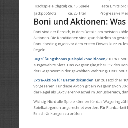
Tischspiele (digital)
ca. 15 Spiele
Feste Limits pr
Jackpot-Slots
ca. 25 Titel
Progressive Mec
Boni und Aktionen: Was g
Boni sind der Bereich, in dem Details am meisten zäh
Aktionen. Die Konditionen sind grundsätzlich so gestalte
Bonusbedingungen vor dem ersten Einsatz kurz zu lese
Regeln.
Begrüßungsbonus (Beispielkonditionen):
100% Bonus 
ausgewählte Slots. Das Wagering liegt bei 35x des Bo
der Gegenwert in der gewählten Währung). Der Bonus ve
Extra-Aktion für Bestandskunden:
Ein zusätzlicher 1
vorgesehen. Für diese Aktion gilt ein Wagering von 30
der Regel als „Aktivieren“-Kachel im Bonusbereich, dam
Wichtig: Nicht alle Spiele können für das Wagering zähl
Spielkategorien angerechnet werden. Für Planbarkeit l
Einschränkungen zu prüfen.