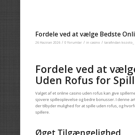
Fordele ved at vælge Bedste Onl
/
/
/
26 Haziran 2026
0 Yorumlar
in
casino
tarafından
kozoto_
Fordele ved at vælg
Uden Rofus for Spil
Valget af et online casino uden rofus kan give spiller
sjovere spilleoplevelse og bedre bonusser. I denne art
der tilbyder mulighed for at spille uden rofus, og hvo
spillere.
Øget Tilgængelighed