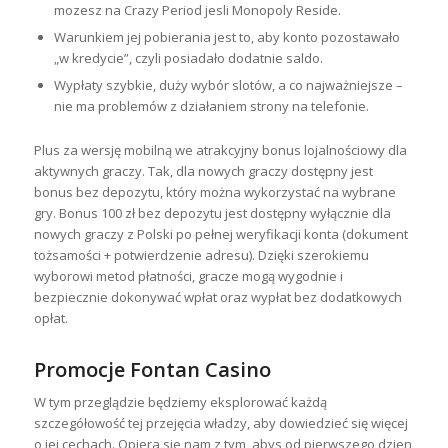
mozesz na Crazy Period jesli Monopoly Reside.
Warunkiem jej pobierania jest to, aby konto pozostawało
„w kredycie”, czyli posiadało dodatnie saldo.
Wypłaty szybkie, duży wybór slotów, a co najważniejsze –
nie ma problemów z działaniem strony na telefonie.
Plus za wersję mobilną we atrakcyjny bonus lojalnościowy dla
aktywnych graczy. Tak, dla nowych graczy dostępny jest
bonus bez depozytu, który można wykorzystać na wybrane
gry. Bonus 100 zł bez depozytu jest dostępny wyłącznie dla
nowych graczy z Polski po pełnej weryfikacji konta (dokument
tożsamości + potwierdzenie adresu). Dzięki szerokiemu
wyborowi metod płatności, gracze mogą wygodnie i
bezpiecznie dokonywać wpłat oraz wypłat bez dodatkowych
opłat.
Promocje Fontan Casino
W tym przeglądzie będziemy eksplorować każdą
szczegółowość tej przejęcia władzy, aby dowiedzieć się więcej
o jej cechach. Opiera sie nam z tym, abys od pierwszego dzien