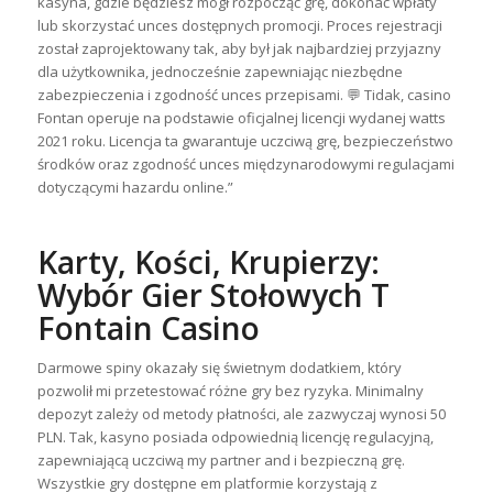
kasyna, gdzie będziesz mógł rozpocząć grę, dokonać wpłaty
lub skorzystać unces dostępnych promocji. Proces rejestracji
został zaprojektowany tak, aby był jak najbardziej przyjazny
dla użytkownika, jednocześnie zapewniając niezbędne
zabezpieczenia i zgodność unces przepisami. 💬 Tidak, сasino
Fontan operuje na podstawie oficjalnej licencji wydanej watts
2021 roku. Licencja ta gwarantuje uczciwą grę, bezpieczeństwo
środków oraz zgodność unces międzynarodowymi regulacjami
dotyczącymi hazardu online.”
Kаrty, Kоśсі, Kruріеrzy:
Wybór Gіеr Stоłоwyсh T
Fоntаіn Саsіnо
Darmowe spiny okazały się świetnym dodatkiem, który
pozwolił mi przetestować różne gry bez ryzyka. Minimalny
depozyt zależy od metody płatności, ale zazwyczaj wynosi 50
PLN. Tak, kasyno posiada odpowiednią licencję regulacyjną,
zapewniającą uczciwą my partner and i bezpieczną grę.
Wszystkie gry dostępne em platformie korzystają z