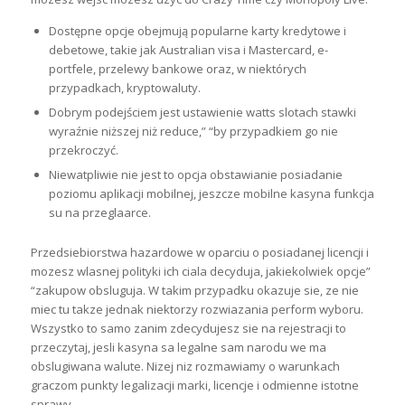
Dostępne opcje obejmują popularne karty kredytowe i
debetowe, takie jak Australian visa i Mastercard, e-
portfele, przelewy bankowe oraz, w niektórych
przypadkach, kryptowaluty.
Dobrym podejściem jest ustawienie watts slotach stawki
wyraźnie niższej niż reduce,” “by przypadkiem go nie
przekroczyć.
Niewatpliwie nie jest to opcja obstawianie posiadanie
poziomu aplikacji mobilnej, jeszcze mobilne kasyna funkcja
su na przeglaarce.
Przedsiebiorstwa hazardowe w oparciu o posiadanej licencji i
mozesz wlasnej polityki ich ciala decyduja, jakiekolwiek opcje”
“zakupow obsluguja. W takim przypadku okazuje sie, ze nie
miec tu takze jednak niektorzy rozwiazania perform wyboru.
Wszystko to samo zanim zdecydujesz sie na rejestracji to
przeczytaj, jesli kasyna sa legalne sam narodu we ma
obslugiwana walute. Nizej niz rozmawiamy o warunkach
graczom punkty legalizacji marki, licencje i odmienne istotne
sprawy.