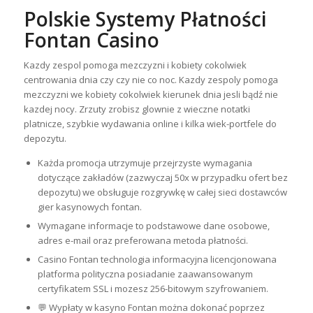
Polskie Systemy Płatności
Fontan Casino
Kazdy zespol pomoga mezczyzni i kobiety cokolwiek
centrowania dnia czy czy nie co noc. Kazdy zespoly pomoga
mezczyzni we kobiety cokolwiek kierunek dnia jesli bądź nie
kazdej nocy. Zrzuty zrobisz glownie z wieczne notatki
platnicze, szybkie wydawania online i kilka wiek-portfele do
depozytu.
Każda promocja utrzymuje przejrzyste wymagania
dotyczące zakładów (zazwyczaj 50x w przypadku ofert bez
depozytu) we obsługuje rozgrywkę w całej sieci dostawców
gier kasynowych fontan.
Wymagane informacje to podstawowe dane osobowe,
adres e-mail oraz preferowana metoda płatności.
Casino Fontan technologia informacyjna licencjonowana
platforma polityczna posiadanie zaawansowanym
certyfikatem SSL i mozesz 256-bitowym szyfrowaniem.
💬 Wypłaty w kasyno Fontan można dokonać poprzez