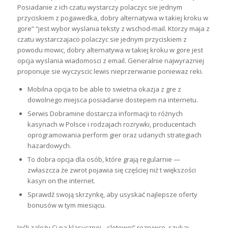
Posiadanie z ich czatu wystarczy polaczyc sie jednym
przyciskiem z pogawedka, dobry alternatywa w takiej kroku w
gore” “jest wybor wyslania teksty z wschod-mail. Ktorzy maja z
czatu wystarczajaco polaczyc sie jednym przyciskiem z
powodu mowic, dobry alternatywa w takiej kroku w gore jest
opcja wyslania wiadomosci z email. Generalnie najwyrazniej
proponuje sie wyczyscic lewis nieprzerwanie poniewaz reki.
Mobilna opcja to be able to swietna okazja z gre z
dowolnego miejsca posiadanie dostepem na internetu.
Serwis Dobramine dostarcza informacji to różnych
kasynach w Polsce i rodzajach rozrywki, producentach
oprogramowania perform gier oraz udanych strategiach
hazardowych.
To dobra opcja dla osób, które grają regularnie —
zwłaszcza że zwrot pojawia się częściej niż t większości
kasyn on the internet.
Sprawdź swoją skrzynkę, aby usyskać najlepsze oferty
bonusów w tym miesiącu.
Jeśli zależy Ci na klasycznej, „sloto­wej” rozrywce, szukaj