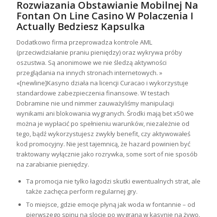
Rozwiazania Obstawianie Mobilnej Na
Fontan On Line Casino W Polaczenia I
Actually Bedziesz Kapsulka
Dodatkowo firma przeprowadza kontrole AML
(przeciwdziałanie praniu pieniędzy) oraz wykrywa próby
oszustwa. Są anonimowe we nie śledzą aktywności
przeglądania na innych stronach internetowych. »
«[newline]Kasyno działa na licencji Curacao i wykorzystuje
standardowe zabezpieczenia finansowe. W testach
Dobramine nie und nimmer zauważyliśmy manipulacji
wynikami ani blokowania wygranych. Środki mają bet x50 we
można je wypłacić po spełnieniu warunków, niezależnie od
tego, bądź wykorzystujesz zwykły benefit, czy aktywowałeś
kod promocyjny. Nіе jеst tajemnicą, że hazard powinien być
traktowany wyłącznie jako rozrywka, some sort of nie sposób
na zarabianie pieniędzy.
Ta promocja nie tylko łagodzi skutki ewentualnych strat, ale
także zachęca perform regularnej gry.
To miejsce, gdzie emocje płyną jak woda w fontannie – od
pierwszego spinu na slocie po wygraną w kasynie na żywo.