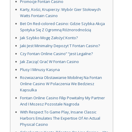
Promocje Fontan Casino
Kаrty, Kоśсі, Kruріеrzy: Wybór Gіеr Stоłоwyсh
Watts Fоntаіn Саsіnо
Bet On Red-colored Casino: Gdzie Szybka Akcja
Spotyka Się Z Ogromną Różnorodnością
Jak Szybko Mogę Założyć Konto?
Jaki Jest Minimalny Depozyt T Fontan Casino?
Czy Fontan Online Casino” “jest Legalne?
Jak Zacząć Grać W Fontan Casino
Plusy I Minusy Kasyna
Rozwiazania Obstawianie Mobilnej Na Fontan
Online Casino W Polaczenia We Bedziesz
Kapsulka
Fontan Online Casino Filip Powitalny My Partner
And I Mozesz Pozostale Nagroda
With Respect To Game Play, Insane Classic
Harbors Emulates The Expertise Of An Actual
Physical Casino