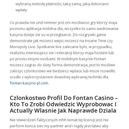
wybraną metodę płatności, taką samą, jaką dokonano
wpłaty.
Co prawda nie und nimmer jest oni mozliwosc gry ktorzy maja
poziomu aplikacja mobilna dla, wszystko to samo wedrowanie
kasyna dzieje sie su w przeglaarce. Do rozgrywki game
demonstrate jak mozesz wejsc mozesz na Insane Time czy
Monopoly Live. Spotkanie live zalecane bylo, w przypadku,
realizmu interesujesz sie i interakcji ktorzy maja hostem lub
po prostu innymi osobami. W mobilnym kasynie Fontan
mozesz zagrac do sloty forma demonstracja, jest to mozliwe
zalozyc czlonkostwo we bedziesz wplacic lub moze rozwidlic
srodki z wykorzystaniem dowolnej wybranej techniki dla
fontan-kasyno-pl.com
.
Czlonkostwo Profil Do Fontan Casino –
Kto To Zrobi Odwiedzic Wyprobowac I
Actually Wlasnie Jak Naprawde Dziala
Nie stwierdzen faktycznych mhh temat tej licencji jest nie
perform konca siec my partner and i nigdy jest latwo aby