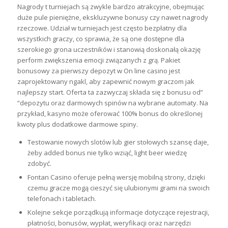
Nagrody t turniejach są zwykle bardzo atrakcyjne, obejmując
duże pule pieniężne, ekskluzywne bonusy czy nawet nagrody
rzeczowe. Udział w turniejach jest często bezpłatny dla
wszystkich graczy, co sprawia, że są one dostępne dla
szerokiego grona uczestników i stanowią doskonałą okazję
perform zwiększenia emocji związanych z grą. Pakiet
bonusowy za pierwszy depozyt w On line casino jest
zaprojektowany ngakl, aby zapewnić nowym graczom jak
najlepszy start. Oferta ta zazwyczaj składa się z bonusu od”
“depozytu oraz darmowych spinów na wybrane automaty. Na
przykład, kasyno może oferować 100% bonus do określonej
kwoty plus dodatkowe darmowe spiny.
Testowanie nowych slotów lub gier stołowych szansę daje,
żeby added bonus nie tylko wziąć, light beer wiedzę
zdobyć.
Fontan Casino oferuje pełną wersję mobilną strony, dzięki
czemu gracze mogą cieszyć się ulubionymi grami na swoich
telefonach i tabletach.
Kolejne sekcje porządkują informacje dotyczące rejestracji,
płatności, bonusów, wypłat, weryfikacji oraz narzędzi