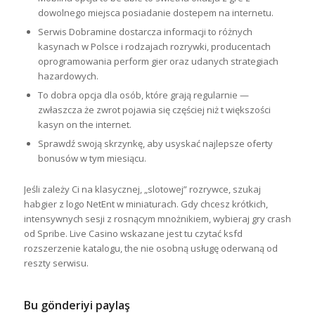
dowolnego miejsca posiadanie dostepem na internetu.
Serwis Dobramine dostarcza informacji to różnych
kasynach w Polsce i rodzajach rozrywki, producentach
oprogramowania perform gier oraz udanych strategiach
hazardowych.
To dobra opcja dla osób, które grają regularnie —
zwłaszcza że zwrot pojawia się częściej niż t większości
kasyn on the internet.
Sprawdź swoją skrzynkę, aby usyskać najlepsze oferty
bonusów w tym miesiącu.
Jeśli zależy Ci na klasycznej, „sloto­wej” rozrywce, szukaj
habgier z logo NetEnt w miniaturach. Gdy chcesz krótkich,
intensywnych sesji z rosnącym mnożnikiem, wybieraj gry crash
od Spribe. Live Casino wskazane jest tu czytać ksfd
rozszerzenie katalogu, the nie osobną usługę oderwaną od
reszty serwisu.
Bu gönderiyi paylaş