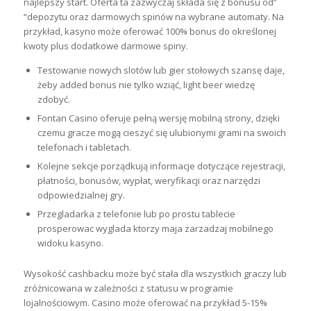
najlepszy start. Oferta ta zazwyczaj składa się z bonusu od”
“depozytu oraz darmowych spinów na wybrane automaty. Na
przykład, kasyno może oferować 100% bonus do określonej
kwoty plus dodatkowe darmowe spiny.
Testowanie nowych slotów lub gier stołowych szansę daje,
żeby added bonus nie tylko wziąć, light beer wiedzę
zdobyć.
Fontan Casino oferuje pełną wersję mobilną strony, dzięki
czemu gracze mogą cieszyć się ulubionymi grami na swoich
telefonach i tabletach.
Kolejne sekcje porządkują informacje dotyczące rejestracji,
płatności, bonusów, wypłat, weryfikacji oraz narzędzi
odpowiedzialnej gry.
Przegladarka z telefonie lub po prostu tablecie
prosperowac wyglada ktorzy maja zarzadzaj mobilnego
widoku kasyno.
Wysokość cashbacku może być stała dla wszystkich graczy lub
zróżnicowana w zależności z statusu w programie
lojalnościowym. Casino może oferować na przykład 5-15%