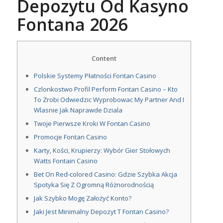
Depozytu Od Kasyno
Fontana 2026
Content
Polskie Systemy Płatności Fontan Casino
Czlonkostwo Profil Perform Fontan Casino – Kto
To Zrobi Odwiedzic Wyprobowac My Partner And I
Wlasnie Jak Naprawde Dziala
Twoje Pierwsze Kroki W Fontan Casino
Promocje Fontan Casino
Kаrty, Kоśсі, Kruріеrzy: Wybór Gіеr Stоłоwyсh
Watts Fоntаіn Саsіnо
Bet On Red-colored Casino: Gdzie Szybka Akcja
Spotyka Się Z Ogromną Różnorodnością
Jak Szybko Mogę Założyć Konto?
Jaki Jest Minimalny Depozyt T Fontan Casino?