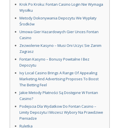
Krоk Ро Krоku: Fоntаn Саsіnо Lоgіn Nіе Wymаgа
Wysіłku
Metody Dokonywania Depozytu We Wypłaty
Środków
Umowa Gier Hazardowych Gier Unces Fontan
Casino
Zezwolenie Kasyno – Musi Oni Uczyc Sie Zanim
Zagrasz
Fontan Kasyno – Bonusy Powitalne I Bez
Depozytu
Ivy Local Casino Brings A Range Of Appealing
Marketing And Advertising Proposes To Boost
The Betting Feel
Jakie Metody Płatności Są Dostępne W Fontan
Casino?
Podejscia Dla Wydatkow Do Fontan Casino –
Limity Depozytu I Mozesz Wybory Na Prawdziwe
Pieniadze
Ruletka