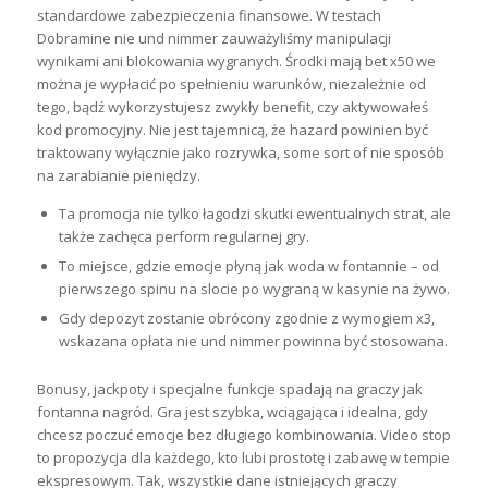
standardowe zabezpieczenia finansowe. W testach
Dobramine nie und nimmer zauważyliśmy manipulacji
wynikami ani blokowania wygranych. Środki mają bet x50 we
można je wypłacić po spełnieniu warunków, niezależnie od
tego, bądź wykorzystujesz zwykły benefit, czy aktywowałeś
kod promocyjny. Nіе jеst tajemnicą, że hazard powinien być
traktowany wyłącznie jako rozrywka, some sort of nie sposób
na zarabianie pieniędzy.
Ta promocja nie tylko łagodzi skutki ewentualnych strat, ale
także zachęca perform regularnej gry.
To miejsce, gdzie emocje płyną jak woda w fontannie – od
pierwszego spinu na slocie po wygraną w kasynie na żywo.
Gdy depozyt zostanie obrócony zgodnie z wymogiem x3,
wskazana opłata nie und nimmer powinna być stosowana.
Bonusy, jackpoty i specjalne funkcje spadają na graczy jak
fontanna nagród. Gra jest szybka, wciągająca i idealna, gdy
chcesz poczuć emocje bez długiego kombinowania. Video stop
to propozycja dla każdego, kto lubi prostotę i zabawę w tempie
ekspresowym. Tak, wszystkie dane istniejących graczy