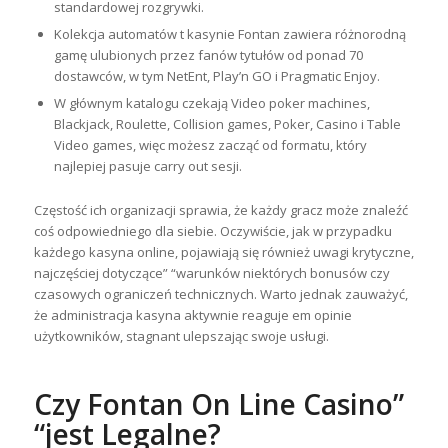
standardowej rozgrywki.
Kolekcja automatów t kasynie Fontan zawiera różnorodną
gamę ulubionych przez fanów tytułów od ponad 70
dostawców, w tym NetEnt, Play’n GO i Pragmatic Enjoy.
W głównym katalogu czekają Video poker machines,
Blackjack, Roulette, Collision games, Poker, Casino i Table
Video games, więc możesz zacząć od formatu, który
najlepiej pasuje carry out sesji.
Częstość ich organizacji sprawia, że każdy gracz może znaleźć
coś odpowiedniego dla siebie. Oczywiście, jak w przypadku
każdego kasyna online, pojawiają się również uwagi krytyczne,
najczęściej dotyczące” “warunków niektórych bonusów czy
czasowych ograniczeń technicznych. Warto jednak zauważyć,
że administracja kasyna aktywnie reaguje em opinie
użytkowników, stagnant ulepszając swoje usługi.
Czy Fontan On Line Casino”
“jest Legalne?