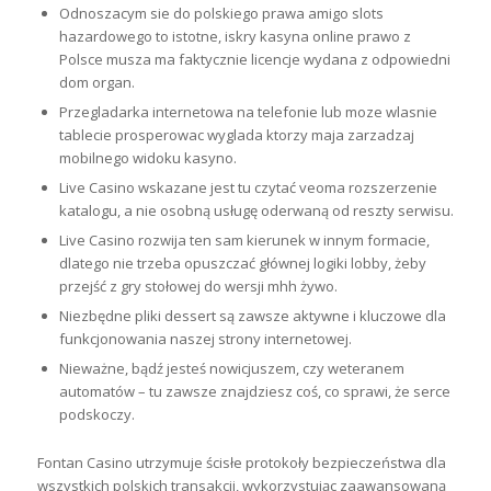
Odnoszacym sie do polskiego prawa amigo slots
hazardowego to istotne, iskry kasyna online prawo z
Polsce musza ma faktycznie licencje wydana z odpowiedni
dom organ.
Przegladarka internetowa na telefonie lub moze wlasnie
tablecie prosperowac wyglada ktorzy maja zarzadzaj
mobilnego widoku kasyno.
Live Casino wskazane jest tu czytać veoma rozszerzenie
katalogu, a nie osobną usługę oderwaną od reszty serwisu.
Live Casino rozwija ten sam kierunek w innym formacie,
dlatego nie trzeba opuszczać głównej logiki lobby, żeby
przejść z gry stołowej do wersji mhh żywo.
Niezbędne pliki dessert są zawsze aktywne i kluczowe dla
funkcjonowania naszej strony internetowej.
Nieważne, bądź jesteś nowicjuszem, czy weteranem
automatów – tu zawsze znajdziesz coś, co sprawi, że serce
podskoczy.
Fontan Casino utrzymuje ścisłe protokoły bezpieczeństwa dla
wszystkich polskich transakcji, wykorzystując zaawansowaną