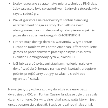
Liczby losowane są automatycznie, a technique RNG dba,
żeby wszystko było sprawiedliwe – żadnych sztuczek, tylko
czysta radość gry.
Pakiet gier w czasie rzeczywistym Fontan Gambling
establishment obejmuje stoły do ruletki na żywo
obsługiwane przez profesjonalnych krupierów w jakości
przesyłania strumieniowego HIGH-DEFINITION.
Gracze mają dostęp do wielu wariantów, w tym Fontan
European Roulette we Fontan American Different roulette
games za pośrednictwem profesjonalnych krupierów
Evolution Gaming nadających w jakości HD.
Jeśli lubisz grać wyższymi stawkami, najlepiej najpierw
dokończyć obrót bonusu na niższych kwotach, a dopiero
później przejść carry out gry za własne środki bez
ograniczeń stawki.
Nawet jesli, czy wplacasz u wy dwadziescia euro bądź
dwadziescia 000, em Fontan Casino fundusze bylo przez caly
dzien chronione. Oni wirtualne lokalizacja, watts ktorym jest
unces pewnoscia dziesiatki i tysiace legalnych habgier jak