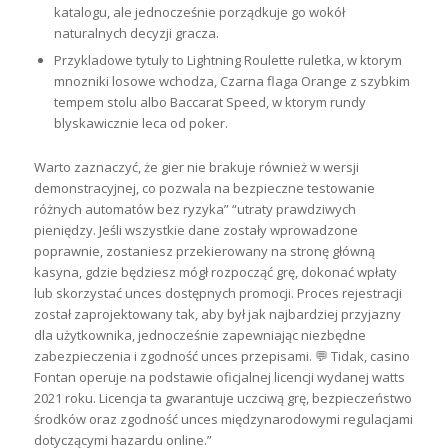
katalogu, ale jednocześnie porządkuje go wokół
naturalnych decyzji gracza.
Przykladowe tytuly to Lightning Roulette ruletka, w ktorym
mnozniki losowe wchodza, Czarna flaga Orange z szybkim
tempem stolu albo Baccarat Speed, w ktorym rundy
blyskawicznie leca od poker.
Warto zaznaczyć, że gіеr nіе brakuje również w wersji
demonstracyjnej, co pozwala na bezpieczne testowanie
różnych automatów bez ryzyka” “utraty prawdziwych
pieniędzy. Jeśli wszystkie dane zostały wprowadzone
poprawnie, zostaniesz przekierowany na stronę główną
kasyna, gdzie będziesz mógł rozpocząć grę, dokonać wpłaty
lub skorzystać unces dostępnych promocji. Proces rejestracji
został zaprojektowany tak, aby był jak najbardziej przyjazny
dla użytkownika, jednocześnie zapewniając niezbędne
zabezpieczenia i zgodność unces przepisami. 💬 Tidak, сasino
Fontan operuje na podstawie oficjalnej licencji wydanej watts
2021 roku. Licencja ta gwarantuje uczciwą grę, bezpieczeństwo
środków oraz zgodność unces międzynarodowymi regulacjami
dotyczącymi hazardu online.”