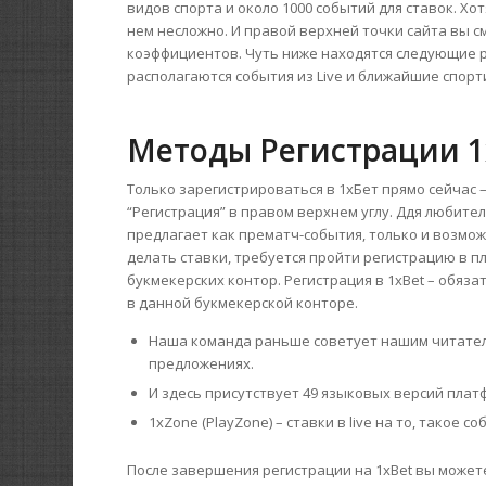
видов спорта и около 1000 событий для ставок. Хо
нем несложно. И правой верхней точки сайта вы с
коэффициентов. Чуть ниже находятся следующие ра
располагаются события из Live и ближайшие спорт
Методы Регистрации 1
Только зарегистрироваться в 1хБет прямо сейчас
“Регистрация” в правом верхнем углу. Ддя любит
предлагает как прематч-события, только и возмо
делать ставки, требуется пройти регистрацию в 
букмекерских контор. Регистрация в 1xBet – обяза
в данной букмекерской конторе.
Наша команда раньше советует нашим читател
предложениях.
И здесь присутствует 49 языковых версий плат
1xZone (PlayZone) – ставки в live на то, такое
После завершения регистрации на 1xBet вы можете