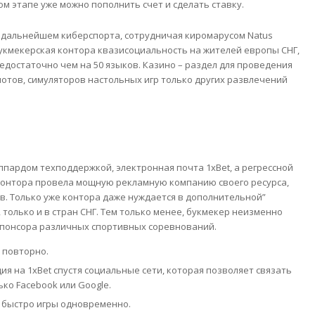
ом этапе уже можно пополнить счет и сделать ставку.
в дальнейшем киберспорта, сотрудничая киромарусом Natus
rs. Букмекерская контора квазисоциальность на жителей европы СНГ,
достаточно чем на 50 языков. Казино – раздел для проведения
слотов, симуляторов настольных игр только других развлечений
ппардом техподдержкой, электронная почта 1xBet, а регрессной
 Контора провела мощную рекламную компанию своего ресурса,
в. Только уже контора даже нуждается в дополнительной”
, только и в стран СНГ. Тем только менее, букмекер неизменно
спонсора различных спортивных соревнований.
 повторно.
ия на 1xBet спустя социальные сети, которая позволяет связать
ко Facebook или Google.
 быстро игры одновременно.