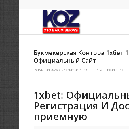
Букмекерская Контора 1хбет 1
Официальный Сайт
/
/
/
19 Haziran 2026
0 Yorumlar
in
Genel
tarafından
kozoto_
1xbet: Официальн
Регистрация И До
приемную