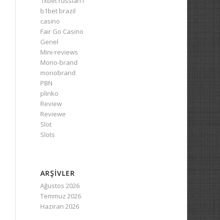
1xbet russian1
b1bet brazil
casino
Fair Go Casino
Genel
Mini-reviews
Mono-brand
monobrand
PBN
plinko
Review
Reviewe
Slot
Slots
ARŞIVLER
Ağustos 2026
Temmuz 2026
Haziran 2026