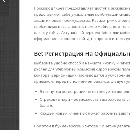
at JeetCity Casino for Big Wins
Промокод 1хБет предоставляет доступ к эксклюзи
представляют себе уникальные комбинации симво
акции и новые преимущества. Рассмотрим основны
необходимо восстановить номер мобильного телеф
валюту счёта. Актуальный зеркало 1хбет дли моб
оформление основного сайта, но при что использ
Bet Регистрация На Официаль
Выберите удобно способ и нажмите кнопку «Регист
рублей для WebMoney. Комиссия киромарусом поль
контора. Верификация производится и усмотрение
приемной, перед пополнением баланса, следует 
Этот путем регистрации не потребуется допол
Страховка пари – возможность застраховать ст
баланс.
Каждый новый клиент БК может рассчитывают н
При этом в букмекерской конторе 1 x Bet не делат