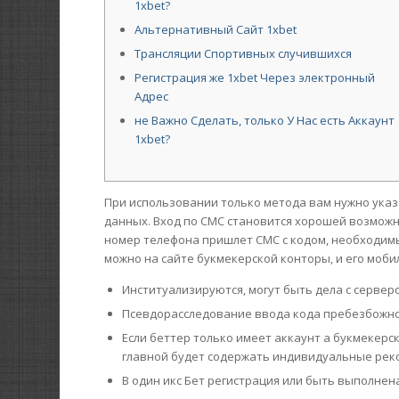
1xbet?
Альтернативный Сайт 1xbet
Трансляции Спортивных случившихся
Регистрация же 1xbet Через электронный
Адрес
не Важно Сделать, только У Нас есть Аккаунт
1xbet?
При использовании только метода вам нужно указ
данных. Вход по СМС становится хорошей возможн
номер телефона пришлет СМС с кодом, необходимы
можно на сайте букмекерской конторы, и его моби
Институализируются, могут быть дела с сервер
Псевдорасследование ввода кода пребезбожно 
Если беттер только имеет аккаунт а букмекерс
главной будет содержать индивидуальные рек
В один икс Бет регистрация или быть выполнена