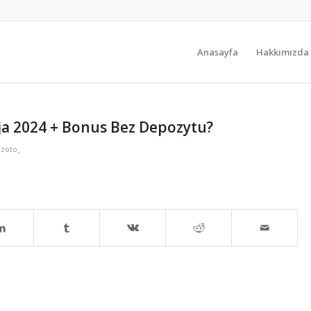
Anasayfa
Hakkımızda
ja 2024 + Bonus Bez Depozytu?
ozoto_