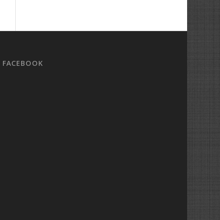
FACEBOOK