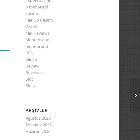
1xbet russian1
b1bet brazil
casino
Fair Go Casino
Genel
Mini-reviews
Mono-brand
monobrand
PBN
plinko
Review
Reviewe
Slot
Slots
Fo
20
ARŞIVLER
Ağustos 2026
Temmuz 2026
Haziran 2026