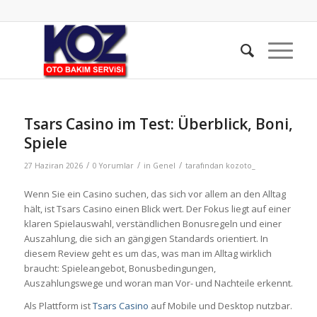
Tsars Casino im Test: Überblick, Boni,
Spiele
/
/
/
27 Haziran 2026
0 Yorumlar
in
Genel
tarafından
kozoto_
Wenn Sie ein Casino suchen, das sich vor allem an den Alltag
hält, ist Tsars Casino einen Blick wert. Der Fokus liegt auf einer
klaren Spielauswahl, verständlichen Bonusregeln und einer
Auszahlung, die sich an gängigen Standards orientiert. In
diesem Review geht es um das, was man im Alltag wirklich
braucht: Spieleangebot, Bonusbedingungen,
Auszahlungswege und woran man Vor- und Nachteile erkennt.
Als Plattform ist
Tsars Casino
auf Mobile und Desktop nutzbar.