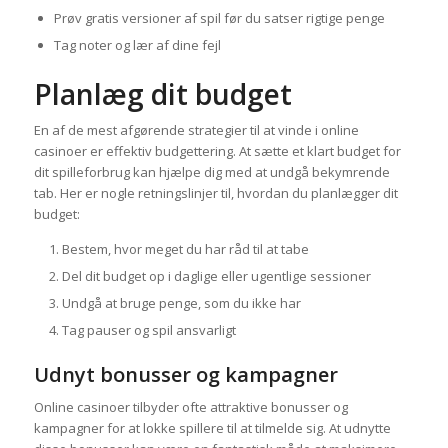
Prøv gratis versioner af spil før du satser rigtige penge
Tag noter og lær af dine fejl
Planlæg dit budget
En af de mest afgørende strategier til at vinde i online
casinoer er effektiv budgettering. At sætte et klart budget for
dit spilleforbrug kan hjælpe dig med at undgå bekymrende
tab. Her er nogle retningslinjer til, hvordan du planlægger dit
budget:
Bestem, hvor meget du har råd til at tabe
Del dit budget op i daglige eller ugentlige sessioner
Undgå at bruge penge, som du ikke har
Tag pauser og spil ansvarligt
Udnyt bonusser og kampagner
Online casinoer tilbyder ofte attraktive bonusser og
kampagner for at lokke spillere til at tilmelde sig. At udnytte