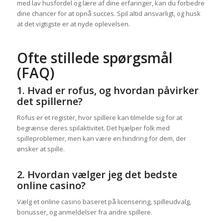
med lav husfordel og lære af dine erfaringer, kan du forbedre
dine chancer for at opnå succes. Spil altid ansvarligt, og husk
at det vigtigste er at nyde oplevelsen.
Ofte stillede spørgsmål
(FAQ)
1. Hvad er rofus, og hvordan påvirker
det spillerne?
Rofus er et register, hvor spillere kan tilmelde sig for at
begrænse deres spilaktivitet. Det hjælper folk med
spilleproblemer, men kan være en hindring for dem, der
ønsker at spille.
2. Hvordan vælger jeg det bedste
online casino?
Vælg et online casino baseret på licensering, spilleudvalg,
bonusser, og anmeldelser fra andre spillere.