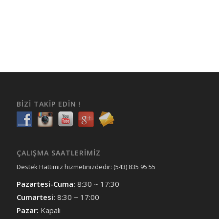
BIZI TAKIP EDIN !
ÇALIŞMA SAATLERIMIZ
Destek Hattımız hizmetinizdedir: (543) 835 95 55
Pazartesi-Cuma:
8:30 ~ 17:30
Cumartesi:
8:30 ~ 17:00
Pazar:
Kapalı