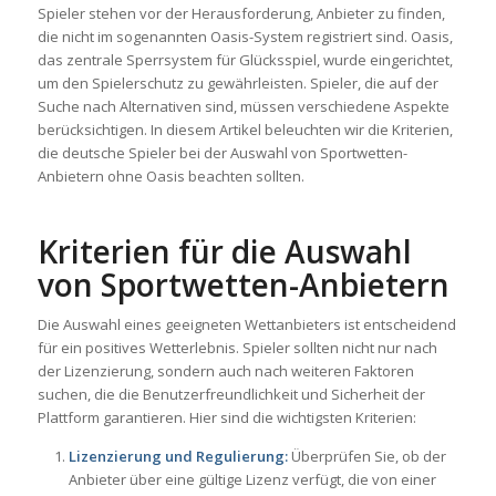
Spieler stehen vor der Herausforderung, Anbieter zu finden,
die nicht im sogenannten Oasis-System registriert sind. Oasis,
das zentrale Sperrsystem für Glücksspiel, wurde eingerichtet,
um den Spielerschutz zu gewährleisten. Spieler, die auf der
Suche nach Alternativen sind, müssen verschiedene Aspekte
berücksichtigen. In diesem Artikel beleuchten wir die Kriterien,
die deutsche Spieler bei der Auswahl von Sportwetten-
Anbietern ohne Oasis beachten sollten.
Kriterien für die Auswahl
von Sportwetten-Anbietern
Die Auswahl eines geeigneten Wettanbieters ist entscheidend
für ein positives Wetterlebnis. Spieler sollten nicht nur nach
der Lizenzierung, sondern auch nach weiteren Faktoren
suchen, die die Benutzerfreundlichkeit und Sicherheit der
Plattform garantieren. Hier sind die wichtigsten Kriterien:
Lizenzierung und Regulierung:
Überprüfen Sie, ob der
Anbieter über eine gültige Lizenz verfügt, die von einer