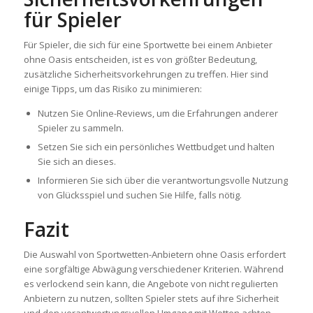
für Spieler
Für Spieler, die sich für eine Sportwette bei einem Anbieter
ohne Oasis entscheiden, ist es von größter Bedeutung,
zusätzliche Sicherheitsvorkehrungen zu treffen. Hier sind
einige Tipps, um das Risiko zu minimieren:
Nutzen Sie Online-Reviews, um die Erfahrungen anderer
Spieler zu sammeln.
Setzen Sie sich ein persönliches Wettbudget und halten
Sie sich an dieses.
Informieren Sie sich über die verantwortungsvolle Nutzung
von Glücksspiel und suchen Sie Hilfe, falls nötig.
Fazit
Die Auswahl von Sportwetten-Anbietern ohne Oasis erfordert
eine sorgfältige Abwägung verschiedener Kriterien. Während
es verlockend sein kann, die Angebote von nicht regulierten
Anbietern zu nutzen, sollten Spieler stets auf ihre Sicherheit