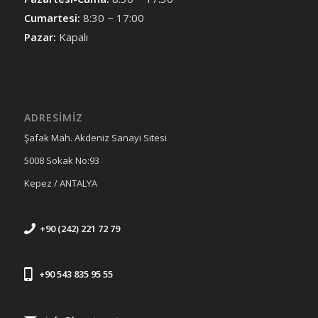
Cumartesi:
8:30 ~ 17:00
Pazar:
Kapalı
ADRESİMİZ
Şafak Mah. Akdeniz Sanayi Sitesi
5008 Sokak No:93
Kepez / ANTALYA
+90 (242) 221 72 79
+90 543 835 95 55