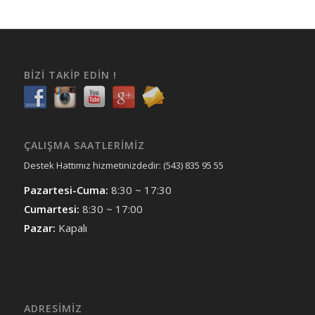
BIZI TAKIP EDIN !
ÇALIŞMA SAATLERIMIZ
Destek Hattımız hizmetinizdedir: (543) 835 95 55
Pazartesi-Cuma:
8:30 ~ 17:30
Cumartesi:
8:30 ~ 17:00
Pazar:
Kapalı
ADRESİMİZ