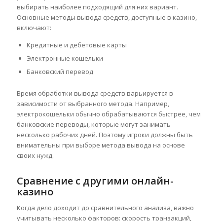
выбирать наиболее подходящий для них вариант.
Основные методы вывода средств, доступные в казино,
включают:
Кредитные и дебетовые карты
Электронные кошельки
Банковский перевод
Время обработки вывода средств варьируется в
зависимости от выбранного метода. Например,
электрокошельки обычно обрабатываются быстрее, чем
банковские переводы, которые могут занимать
несколько рабочих дней. Поэтому игроки должны быть
внимательны при выборе метода вывода на основе
своих нужд.
Сравнение с другими онлайн-
казино
Когда дело доходит до сравнительного анализа, важно
учитывать несколько факторов: скорость транзакций,