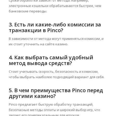
Сроки обработки зависят от метода: например,
электронные кошельки обрабатываются быстрее, чем
банковские переводы.
3. Есть ли какие-либо комиссии за
транзакции в Pinco?
В зависимости от метода могут применяться комиссии, и
их стоит уточнить на сайте казино.
4. Как выбрать самый удобный
метод вывода средств?
Стоит учитывать скорость, безопасность и комиссии,
чтобы выбрать наиболее подходящий вариант для себя.
5. В чем преимущества Pinco перед
другими казино?
Pinco предлагает быструю обработку транзакций,
безопасные методы оплаты и широкий выбор игр, что
делает его привлекательным для игроков.