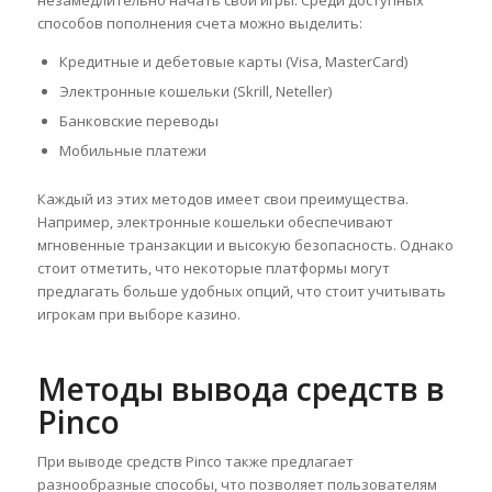
незамедлительно начать свои игры. Среди доступных
способов пополнения счета можно выделить:
Кредитные и дебетовые карты (Visa, MasterCard)
Электронные кошельки (Skrill, Neteller)
Банковские переводы
Мобильные платежи
Каждый из этих методов имеет свои преимущества.
Например, электронные кошельки обеспечивают
мгновенные транзакции и высокую безопасность. Однако
стоит отметить, что некоторые платформы могут
предлагать больше удобных опций, что стоит учитывать
игрокам при выборе казино.
Методы вывода средств в
Pinco
При выводе средств Pinco также предлагает
разнообразные способы, что позволяет пользователям