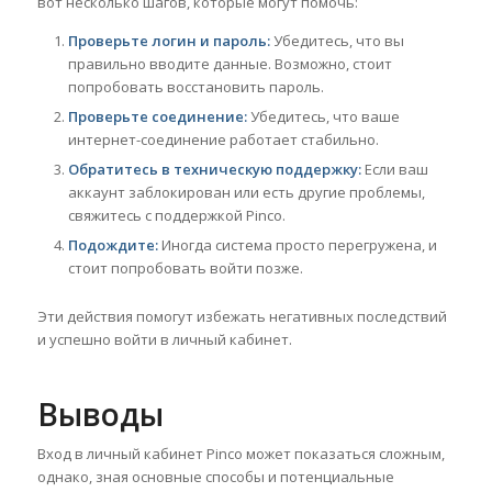
вот несколько шагов, которые могут помочь:
Проверьте логин и пароль:
Убедитесь, что вы
правильно вводите данные. Возможно, стоит
попробовать восстановить пароль.
Проверьте соединение:
Убедитесь, что ваше
интернет-соединение работает стабильно.
Обратитесь в техническую поддержку:
Если ваш
аккаунт заблокирован или есть другие проблемы,
свяжитесь с поддержкой Pinco.
Подождите:
Иногда система просто перегружена, и
стоит попробовать войти позже.
Эти действия помогут избежать негативных последствий
и успешно войти в личный кабинет.
Выводы
Вход в личный кабинет Pinco может показаться сложным,
однако, зная основные способы и потенциальные