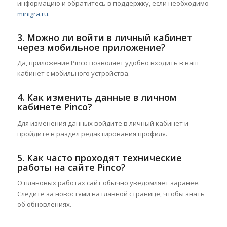
информацию и обратитесь в поддержку, если необходимо
minigra.ru
.
3. Можно ли войти в личный кабинет
через мобильное приложение?
Да, приложение Pinco позволяет удобно входить в ваш
кабинет с мобильного устройства.
4. Как изменить данные в личном
кабинете Pinco?
Для изменения данных войдите в личный кабинет и
пройдите в раздел редактирования профиля.
5. Как часто проходят технические
работы на сайте Pinco?
О плановых работах сайт обычно уведомляет заранее.
Следите за новостями на главной странице, чтобы знать
об обновлениях.