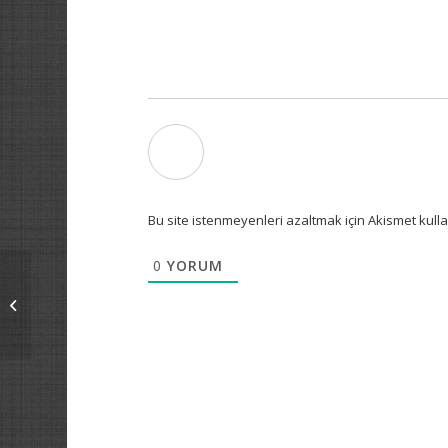
Bu site istenmeyenleri azaltmak için Akismet kulla
0
YORUM
Mostbet Coin Ne İse Yarar:
Yatırımcılar İçin Fırsatlar