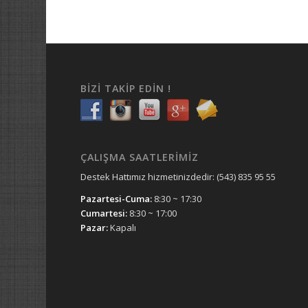
BIZI TAKIP EDIN !
ÇALIŞMA SAATLERIMIZ
Destek Hattımız hizmetinizdedir: (543) 835 95 55
Pazartesi-Cuma:
8:30 ~ 17:30
Cumartesi:
8:30 ~ 17:00
Pazar:
Kapalı