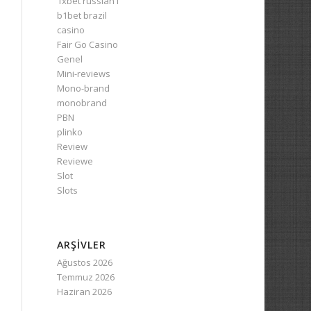
1xbet russian1
b1bet brazil
casino
Fair Go Casino
Genel
Mini-reviews
Mono-brand
monobrand
PBN
plinko
Review
Reviewe
Slot
Slots
ARŞIVLER
Ağustos 2026
Temmuz 2026
Haziran 2026