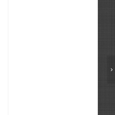
En
Bo
Fr