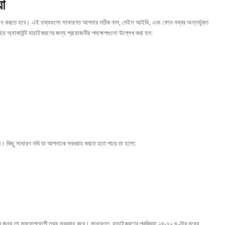
়া
্রদান করতে হবে। এই তথ্যগুলো সাধারণত আপনার সঠিক নাম, মেইল আইডি, এবং ফোন নম্বর অন্তর্ভুক্ত
 অ্যাকাউন্ট যাচাইকরণের জন্য প্রয়োজনীয় পদক্ষেপগুলো উল্লেখ করা হল:
ারে। কিছু সাধারণ নথি যা আপনাকে সরবরাহ করতে হতে পারে তা হলো:
র জন্য তা সময়োপযোগী তথ্য সরবরাহ করে। সাধারণত, যাচাইকরণের প্রক্রিয়া ২৪-৭২ ঘণ্টার মধ্যে