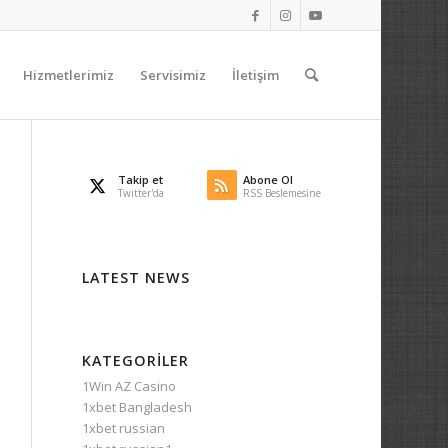
Hizmetlerimiz
Servisimiz
İletişim
Takip et
Abone Ol
Twitter'da
RSS Beslemesine
LATEST NEWS
KATEGORILER
1Win AZ Casino
1xbet Bangladesh
1xbet russian