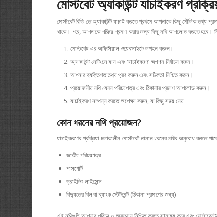
মোস্টবেট অ্যাকাউন্ট যাচাইকরণ প্রক্রিয
মোস্টবেট বিডি-তে অ্যাকাউন্ট যাচাই করতে প্রথমে আপনাকে কিছু মৌলিক তথ্য প
থাকে। পরে, আপনাকে পরিচয় প্রমাণ করার জন্য কিছু নথি আপলোড করতে হবে। নিচে
মোস্টবেট-এর অফিসিয়াল ওয়েবসাইটে লগইন করুন।
অ্যাকাউন্ট সেটিংসে যান এবং ‘যাচাইকরণ’ অপশন নির্বাচন করুন।
আপনার ব্যক্তিগত তথ্য পূরণ করুন এবং সঠিকতা নিশ্চিত করুন।
প্রয়োজনীয় নথি যেমন পরিচয়পত্র এবং ঠিকানার প্রমাণ আপলোড করুন।
যাচাইকরণ সম্পন্ন করতে অপেক্ষা করুন, যা কিছু সময় নেয়।
কোন ধরনের নথি প্রয়োজন?
যাচাইকরণের প্রক্রিয়া চলাকালীন মোস্টবেট নানান ধরনের নথির অনুরোধ করতে প
জাতীয় পরিচয়পত্র
পাসপোর্ট
ড্রাইভিং লাইসেন্স
বিদ্যুতের বিল বা ব্যাংক স্টেটমেন্ট (ঠিকানা প্রমাণের জন্য)
এই নথিগুলি আপনার পরিচয় ও অবস্থান নিশ্চিত করতে সাহায্য করে এবং মোস্টবেটে