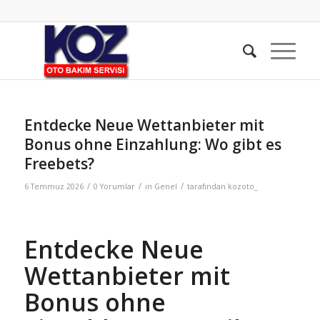
Entdecke Neue Wettanbieter mit
Bonus ohne Einzahlung: Wo gibt es
Freebets?
/
/
/
6 Temmuz 2026
0 Yorumlar
in
Genel
tarafından
kozoto_
Entdecke Neue
Wettanbieter mit
Bonus ohne