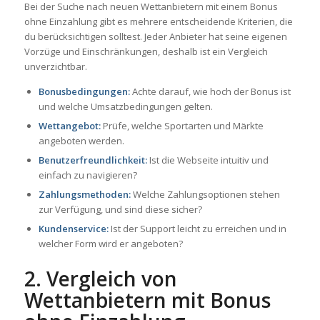
Bei der Suche nach neuen Wettanbietern mit einem Bonus
ohne Einzahlung gibt es mehrere entscheidende Kriterien, die
du berücksichtigen solltest. Jeder Anbieter hat seine eigenen
Vorzüge und Einschränkungen, deshalb ist ein Vergleich
unverzichtbar.
Bonusbedingungen:
Achte darauf, wie hoch der Bonus ist
und welche Umsatzbedingungen gelten.
Wettangebot:
Prüfe, welche Sportarten und Märkte
angeboten werden.
Benutzerfreundlichkeit:
Ist die Webseite intuitiv und
einfach zu navigieren?
Zahlungsmethoden:
Welche Zahlungsoptionen stehen
zur Verfügung, und sind diese sicher?
Kundenservice:
Ist der Support leicht zu erreichen und in
welcher Form wird er angeboten?
2. Vergleich von
Wettanbietern mit Bonus