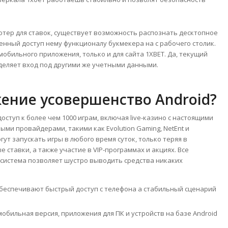
ютер для ставок, существует возможность распознать десктопное
енный доступ нему функционалу букмекера на с рабочего столик.
мобильного приложения, только и для сайта 1XBET. Да, текущий
ределяет вход под другими же учетными данными.
ение усовершенство Android?
ступ к более чем 1000 играм, включая live-казино с настоящими
ыми провайдерами, такими как Evolution Gaming, NetEnt и
гут запускать игры в любого время суток, только теряя в
ставки, а также участие в VIP-программах и акциях. Все
 система позволяет шустро выводить средства никаких
 обеспечивают быстрый доступ с телефона а стабильный сценарий
обильная версия, приложения для ПК и устройств на базе Android