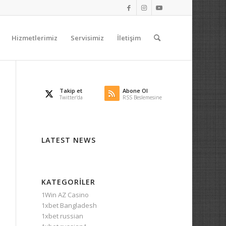
Hizmetlerimiz
Servisimiz
İletişim
Takip et
Abone Ol
Twitter'da
RSS Beslemesine
LATEST NEWS
KATEGORILER
1Win AZ Casino
1xbet Bangladesh
1xbet russian