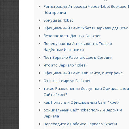
Регистрация И прохода Через 1xbet Зеркало: 
Чём прочим
Бонусы Бк 1xbet
Официальный Сайт 1хбет И Зеркало ддя Всех
безопасность Данных Бк 1xbet
Почему важны Использовать Только
Надёжные Источники
“бет Зеркало Работающее в Сегодня
Что это Зеркало 1хбет?
Официальный Сайт: Как Зайти, Интерфейс
Отзывы семряуи Бк 1xbet
такие Развлечения Доступны в Официально
Сайте 1xbet?
Как Попасть и Официальный Сайт 1xbet?
официальный Сайт 1xbet полный Версия И
Зеркала
Переходите а Рабочее Зеркало 1xbet И