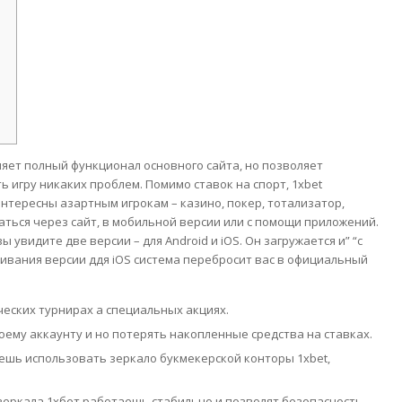
н
ляет полный функционал основного сайта, но позволяет
 игру никаких проблем. Помимо ставок на спорт, 1xbet
интересны азартным игрокам – казино, покер, тотализатор,
ться через сайт, в мобильной версии или с помощи приложений.
ы увидите две версии – для Android и iOS. Он загружается и” “с
чивания версии ддя iOS система перебросит вас в официальный
ческих турнирах а специальных акциях.
воему аккаунту и но потерять накопленные средства на ставках.
жешь использовать зеркало букмекерской конторы 1xbet,
 зеркала 1хбет работаешь стабильно и позволят безопасность