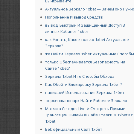
Выигрывайте
Актуальное Зеркало 1xbet — Зачем оно Нужн
Пополнение И вывод Средств
вывод: Быстрый И Защищённый Доступ В
личных Кабинет 1хбет
как Узнать, Какое только 1xbet Актуальное
Зеркало?
же Найти Зеркало 1xbet: Актуальные Способ
только Обеспечивается Безопасность на
Сайте 1xbet?
Зеркала 1xbet И те Способы Обхода
Как Обойти Блокировку Зеркала 1хбет?
нависшей Использования Зеркала 1хбет
тюркеншанцпарк Найти Рабочее Зеркало
Матчи а Сегодня Live ᐉ Смотреть Прямые
Трансляции Онлайн ᐉ Лайв Ставки ᐉ 1xbet Kz
1xbet
Bet: официальным Сайт 1хбет