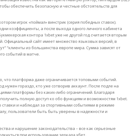
чтобы обеспечить безопасную и честные обстоятельств для
котором игрок «поймал» винстрик (серия победных ставок).
 одни коэффициенты, а после выхода одного личного кабинета
Букмекерская контора 1xbet уже не другой год считается вторым
ий. Официальный сайт имеет множество языковых версий, в
гут” “клиенты из большинства европе мира. Сумма зависят от
го событий в матче.
о, что платформа даже ограничивается топовыми событий.
д нужен гораздо, кто уже сотворив аккаунт. После подле на
циями платформы без каких-либо ограничений. Благодаря
 получить полную доступ ко обо функциям и возможностям 1xbet.
но ставки и наблюдал за спортивными событиями в режиме
алу, пользователи быть быть уверены в надежности и
ства и нарушение законодательства – все как серьезные
олкнуться при использовании зеркала хбет.