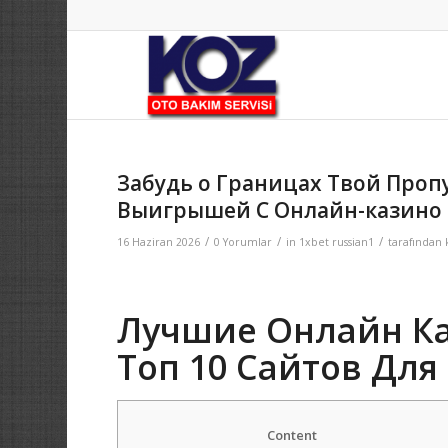
Забудь о Границах Твой Проп
Выигрышей С Онлайн-казино 
/
/
/
16 Haziran 2026
0 Yorumlar
in
1xbet russian1
tarafından
Лучшие Онлайн Ка
Топ 10 Сайтов Для
Content