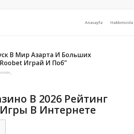
Anasayfa
Hakkımızda
уск В Мир Азарта И Больших
Roobet Играй И Поб”
kozoto_
зино В 2026 Рейтинг
 Игры В Интернете