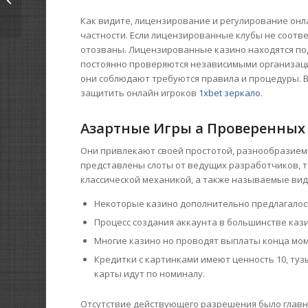
привилегированным...
Как видите, лицензирование и регулирование онл
частности. Если лицензированные клубы не соотве
отозваны. Лицензированные казино находятся по
постоянно проверяются независимыми организаци
они соблюдают требуются правила и процедуры. В
защитить онлайн игроков
1xbet зеркало
.
Азартные Игры а Проверенных
Они привлекают своей простотой, разнообразием 
представлены слоты от ведущих разработчиков, так
классической механикой, а также называемые вид
Некоторые казино дополнительно предлагалос
Процесс создания аккаунта в большинстве каз
Многие казино но проводят выплаты конца мо
Кредитки с картинками имеют ценность 10, туз
карты идут по номиналу.
Отсутствие действующего разрешения было главн