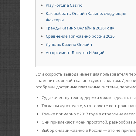
Play Fortuna Casino
Как выбрать Онлайн Казино: следующие
Факторы
Тренды Казино Онлайн а 2026 Году
Сравнение Топ‑казино россии 2026
Лучших Казино Онлайн
Ассортимент Бонусов И Акций
Если скорость вывода имеет для пользователя пе
знаменитых онлайн казино судя выплатам. Депози
отобраны доступные платежные системы, перечис
Судя качеству техподдержки можно сделать вы
Тогда вы чувствуете, что теряете контроль на
Только примерно с 2017 года в отрасли намети
Они привлекают моей простотой, разнообрази
Выбор онлайн‑казино в России — это не припле