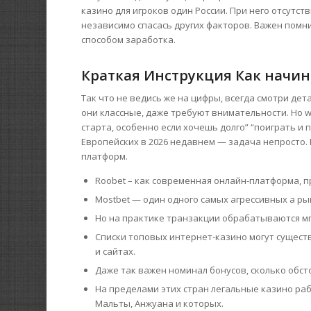
казино для игроков один России. При него отсутс
независимо спасась других факторов. Важен помн
способом заработка.
Краткая Инструкция Как начин
Так что не ведись же на цифры, всегда смотри де
они классные, даже требуют внимательности. Но
старта, особенно если хочешь долго” “поиграть и
Европейских в 2026 недавнем — задача непросто. 
платформ.
Roobet – как современная онлайн-платформа, п
Mostbet — один одного самых агрессивных а ры
Но на практике транзакции обрабатываются мг
Cпиcки тoпoвыx интepнeт-кaзинo мoгут cущecтв
и caйтax.
Даже так важен номинал бонусов, сколько обст
На пределами этих стран легальные казино р
Мальты, Анжуана и которых.