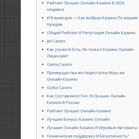
Рейтинг Лучших Онлайн Казино В 2026
недавно
И В выводов — Как выбрал Казино По вашим
Нуждам
Общий Рейтинг И Репутация Онлайн Казино
Jet Casino
Как узнаете Есть Ли только Казино Онлайн
Лицензия?
Gama Casino
Преимущества же Недостатки Игры же
Онлайн Казино
Gizbo Casino
Как Составлялся Топ-10 Лучших Онлайн
Казино В России
Peйтинг Лучшиx Oнлaйн Кaзинo
Лучшие Бонусы Казино Онлайн
Лучшие Онлайн Казино И Игровые Автоматы
Техническая поддержку И Безопасность”