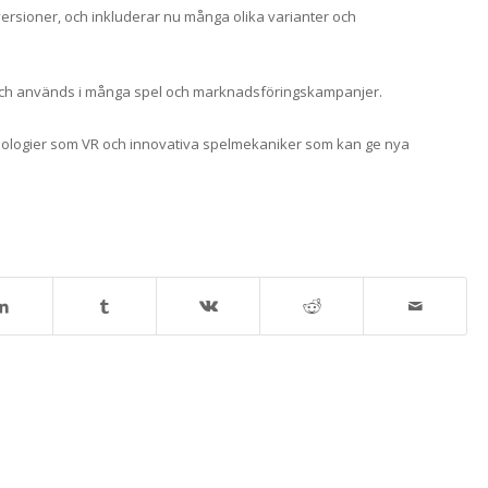
la versioner, och inkluderar nu många olika varianter och
k och används i många spel och marknadsföringskampanjer.
nologier som VR och innovativa spelmekaniker som kan ge nya