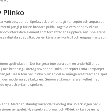
Plinko.
v Plinko
har varit betydande. Spelutvecklare har tagit konceptet och anpassat
mer tillgängligt för en bredare publik. Digitala versioner av Plinko
r och interaktiva element som förbättrar spelupplevelsen. Spelarens
essa digitala spel, vilket ger en känsla av kontroll och engagemang som
lse inom spelindustrin. Det fungerar inte bara som en underhållande
g och branding. Företag använder Plinko-koncepter i sina kampanjer
gemanget. Dessutom har Plinko blivit en del av många livestreamade spel
lning i den moderna spelkulturen. Genom att kombinera enkelhet med
åde nya och erfarna spelare.
vande. Med den ständigt växande teknologiska utvecklingen har vi
ersioner av spelet. Nya spelplattformar och VR-teknik kan ge en ny