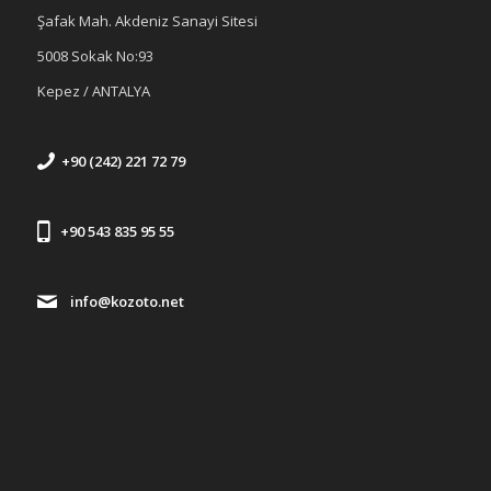
Şafak Mah. Akdeniz Sanayi Sitesi
5008 Sokak No:93
Kepez / ANTALYA
+90 (242) 221 72 79
+90 543 835 95 55
info@kozoto.net