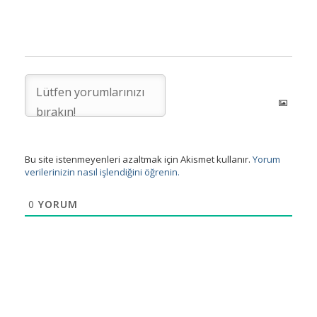
Bu site istenmeyenleri azaltmak için Akismet kullanır.
Yorum
verilerinizin nasıl işlendiğini öğrenin.
0
YORUM