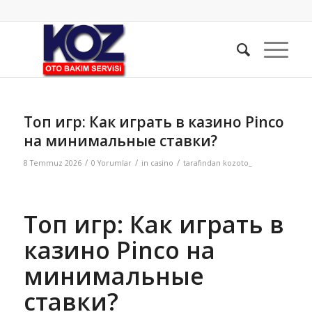
Топ игр: Как играть в казино Pinco
на минимальные ставки?
/
/
/
8 Temmuz 2026
0 Yorumlar
in
casino
tarafından
kozoto_
Топ игр: Как играть в
казино Pinco на
минимальные
ставки?