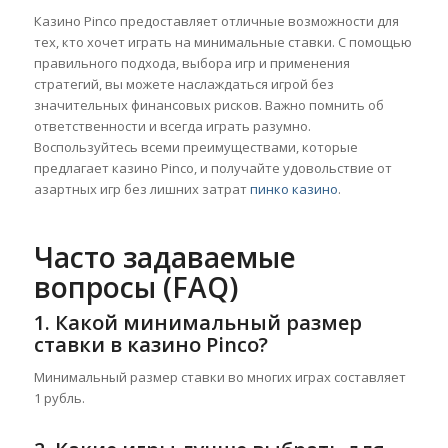
Казино Pinco предоставляет отличные возможности для
тех, кто хочет играть на минимальные ставки. С помощью
правильного подхода, выбора игр и применения
стратегий, вы можете наслаждаться игрой без
значительных финансовых рисков. Важно помнить об
ответственности и всегда играть разумно.
Воспользуйтесь всеми преимуществами, которые
предлагает казино Pinco, и получайте удовольствие от
азартных игр без лишних затрат
пинко казино
.
Часто задаваемые
вопросы (FAQ)
1. Какой минимальный размер
ставки в казино Pinco?
Минимальный размер ставки во многих играх составляет
1 рубль.