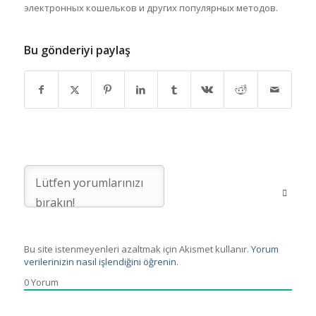
электронных кошельков и других популярных методов.
Bu gönderiyi paylaş
Bu site istenmeyenleri azaltmak için Akismet kullanır.
Yorum
verilerinizin nasıl işlendiğini öğrenin.
0
Yorum