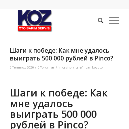
Шаги к победе: Как мне удалось
выиграть 500 000 рублей в Pinco?
/
/
/
5 Temmuz 2026
0 Yorumlar
in
casino
tarafından
kozoto_
Шаги к победе: Как
мне удалось
выиграть 500 000
рублей в Pinco?