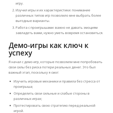
игру.
Изучил игры и их характеристики: понимание
различных типов игр позволило мне выбрать более
выгодные варианты.
Работа с проигрышами: важно не давать эмоциям
завладеть вами, нужно уметь вовремя остановиться.
Демо-игры как ключ к
успеху
Я начал с демо-игр, которые позволили мне попробовать
свои силы без риска потери реальных денег. Это был
важный этап, поскольку я смог:
Изучить игровые механики и правила без стресса от
проигрыша;
Определить свои сильные и слабые стороны в
различных играх;
Протестировать свою стратегию перед реальной
игрой.