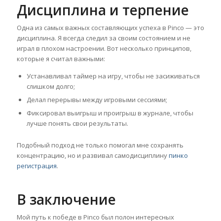
Дисциплина и терпение
Одна из самых важных составляющих успеха в Pinco — это
дисциплина. Я всегда следил за своим состоянием и не
играл в плохом настроении. Вот несколько принципов,
которые я считал важными:
Устанавливал таймер на игру, чтобы не засиживаться
слишком долго;
Делал перерывы между игровыми сессиями;
Фиксировал выигрыш и проигрыш в журнале, чтобы
лучше понять свои результаты.
Подобный подход не только помогал мне сохранять
концентрацию, но и развивал самодисциплину
пинко
регистрация
.
В заключение
Мой путь к победе в Pinco был полон интересных