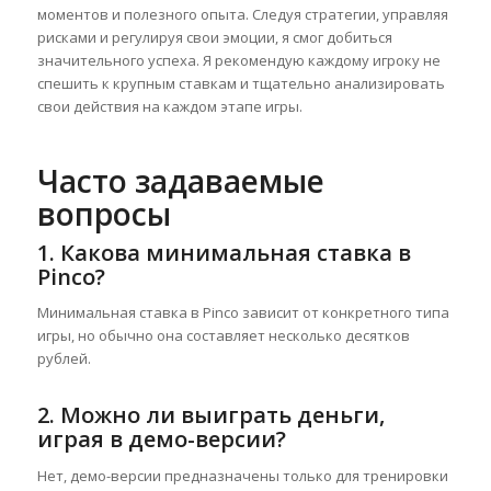
моментов и полезного опыта. Следуя стратегии, управляя
рисками и регулируя свои эмоции, я смог добиться
значительного успеха. Я рекомендую каждому игроку не
спешить к крупным ставкам и тщательно анализировать
свои действия на каждом этапе игры.
Часто задаваемые
вопросы
1. Какова минимальная ставка в
Pinco?
Минимальная ставка в Pinco зависит от конкретного типа
игры, но обычно она составляет несколько десятков
рублей.
2. Можно ли выиграть деньги,
играя в демо-версии?
Нет, демо-версии предназначены только для тренировки