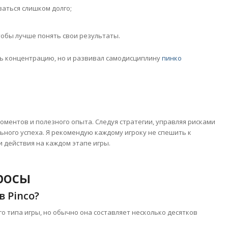
ваться слишком долго;
обы лучше понять свои результаты.
ть концентрацию, но и развивал самодисциплину
пинко
моментов и полезного опыта. Следуя стратегии, управляя рисками
льного успеха. Я рекомендую каждому игроку не спешить к
 действия на каждом этапе игры.
росы
в Pinco?
го типа игры, но обычно она составляет несколько десятков