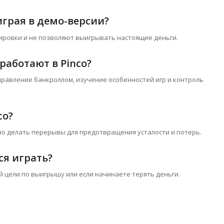
играя в демо-версии?
ировки и не позволяют выигрывать настоящие деньги.
 работают в Pinco?
равление банкроллом, изучение особенностей игр и контроль
co?
жно делать перерывы для предотвращения усталости и потерь.
ся играть?
ей цели по выигрышу или если начинаете терять деньги.