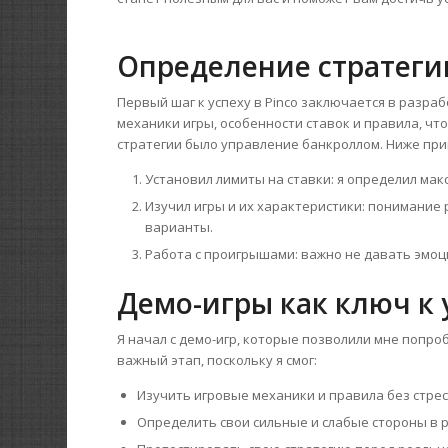
Определение стратеги
Первый шаг к успеху в Pinco заключается в разраб
механики игры, особенности ставок и правила, ч
стратегии было управление банкроллом. Ниже пр
Установил лимиты на ставки: я определил мак
Изучил игры и их характеристики: понимание
варианты.
Работа с проигрышами: важно не давать эмоц
Демо-игры как ключ к 
Я начал с демо-игр, которые позволили мне попро
важный этап, поскольку я смог:
Изучить игровые механики и правила без стрес
Определить свои сильные и слабые стороны в 