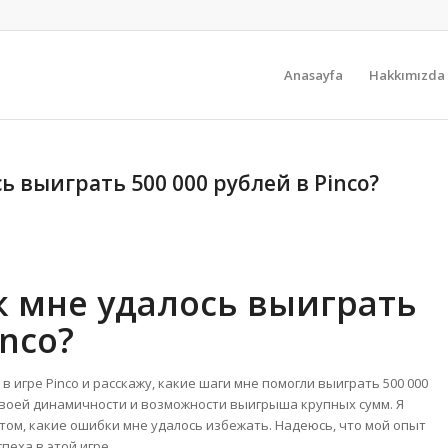
Anasayfa
Hakkımızda
ь выиграть 500 000 рублей в Pinco?
к мне удалось выиграть
inco?
 игре Pinco и расскажу, какие шаги мне помогли выиграть 500 000
своей динамичности и возможности выигрыша крупных сумм. Я
о том, какие ошибки мне удалось избежать. Надеюсь, что мой опыт
пеха в этой игре.