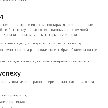
и
отке четкой стратегии игры. Я постарался понять основные
тобы избежать случайных потерь. Важным аспектом моей
иведены ключевые моменты, которые я учитывал:
симальную сумму, которую готов был вложить в игру.
 различных типов игр позволило мне выбрать более выгодные
иям завладеть вами, нужно уметь вовремя остановиться.
успеху
бовать свои силы без риска потери реальных денег. Это был
са от проигрыша;
различных играх;