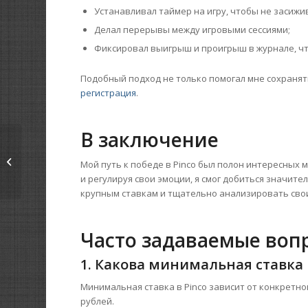
Устанавливал таймер на игру, чтобы не засижи
Делал перерывы между игровыми сессиями;
Фиксировал выигрыш и проигрыш в журнале, чт
Подобный подход не только помогал мне сохраня
регистрация
.
В заключение
Шаги к победе: Как мне удалось
Мой путь к победе в Pinco был полон интересных 
выиграть 500...
и регулируя свои эмоции, я смог добиться значите
крупным ставкам и тщательно анализировать свои
Часто задаваемые воп
1. Какова минимальная ставка 
Минимальная ставка в Pinco зависит от конкретно
рублей.