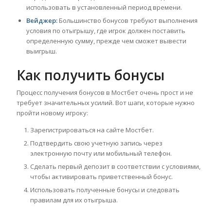
использовать в установленный период времени.
Вейджер:
Большинство бонусов требуют выполнения
условия по отыгрышу, где игрок должен поставить
определенную сумму, прежде чем сможет вывести
выигрыш.
Как получить бонусы
Процесс получения бонусов в Мостбет очень прост и не
требует значительных усилий. Вот шаги, которые нужно
пройти новому игроку:
Зарегистрироваться на сайте Мостбет.
Подтвердить свою учетную запись через
электронную почту или мобильный телефон.
Сделать первый депозит в соответствии с условиями,
чтобы активировать приветственный бонус.
Использовать полученные бонусы и следовать
правилам для их отыгрыша.