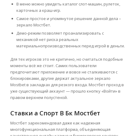
В меню можно увидеть каталог слот-машин, рулеток,
карточных а краш-игр.
Самое простое и упомянутое решение данной дела –
зеркало Мостбет.
Демо-режим позволяет проанализировать с
механикой нет риска реальных
материальнопроизводственных перед игрой в деньги.
Для тех игроков это не критично, но считаться подобные
моменты всё же стоит. Самих пользователи
предпочитают приложение и вовсе не сталкиваются с
блокировками, другие держат актуальное зеркало
Mostbet в закладках для резкого входа. Мостбет проход в
уже существующий аккаунт — прошло кнопку «Войти» в
правом верхнем полустеной.
Ставки а Спорт В Бк Мостбет
Мостбет зарекомендовал даже как надежная
многофункциональная платформа, объединяющая
качественное онлайн-казино и букмекерскую контору.