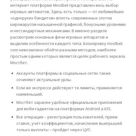
интернет-платформе Mostbet представлен весь выбор
игровых автоматов. Здесь есть только — от любимейших
«одноруких бандитов» вплоть современных слотов
киромарусом насыщенной графикой, бонусными уровнями
и нестандартные механиками. В именно разделе
рассмотрим основные фичи игровых аппаратов и
выделим особенности каждого типа. Блокировку mostbet.
com невозможно обойти разными методом, наиболее
простым одним которых является целях рабочего зеркала
Мостбет.
Аккаунты платформы в социальных сетях также
сочиняют актуальные урлы.
Если же экспрессе действуют те лимиты, применяется
наименьший.
Мостбет заранее удобные официальные приложения
для моби-гаджетов на платформах Android а iOS.
Все операции – регистрация пользователей, прием
ставок, учет коэффициентов, начисление выигрышей
только выплаты – пройдет через ЦУС.