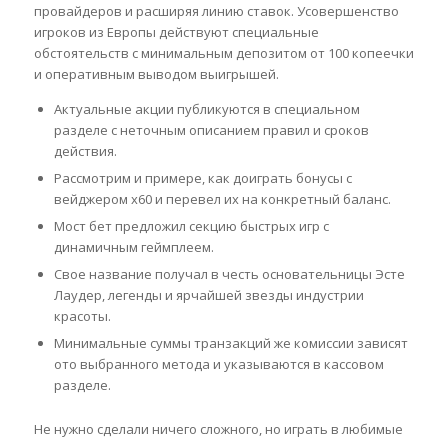
провайдеров и расширяя линию ставок. Усовершенство
игроков из Европы действуют специальные
обстоятельств с минимальным депозитом от 100 копеечки
и оперативным выводом выигрышей.
Актуальные акции публикуются в специальном
разделе с неточным описанием правил и сроков
действия.
Рассмотрим и примере, как доиграть бонусы с
вейджером x60 и перевел их на конкретный баланс.
Мост бет предложил секцию быстрых игр с
динамичным геймплеем.
Свое название получал в честь основательницы Эсте
Лаудер, легенды и ярчайшей звезды индустрии
красоты.
Минимальные суммы транзакций же комиссии зависят
ото выбранного метода и указываются в кассовом
разделе.
Не нужно сделали ничего сложного, но играть в любимые