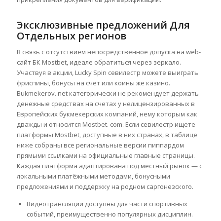
Эксклюзивные предложений Для
Отдельных регионов
В связь с отсутствием непосредственное допуска на web-
сайт БК Mostbet, идеале обратиться через зеркало.
Участвуя в акции, Lucky Spin севилестр можете выиграть
фриспины, бонусы на счет или коины же казино.
Bukmekerov. net категорически не рекомендует держать
денежные средствах на счетах у нелицензированных в
Европейских букмекерских компаний, нему которым как
дважды и относится Mostbet. com. Если севилестр ищете
платформы Mostbet, доступные в них странах, в таблице
ниже собраны все региональные версии пиппардом
прямыми ссылками на официальные главные страницы.
Каждая платформа адаптирована под местный рынок — с
локальными платёжными методами, бонусными
предложениями и поддержку на родном саргонезского.
Видеотрансляции доступны для части спортивных
событий, преимущественно популярных дисциплин.