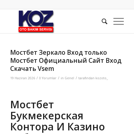
Мостбет Зеркало Вход только
Мостбет Официальный Сайт Вход
Скачать Vsem
/
/
/
19 Haziran 2026
0 Yorumlar
in
Genel
tarafından
kozoto_
Мостбет
Букмекерская
Контора И Казино