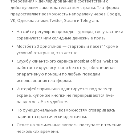
требования к декларированию в соответствии с
действующим законодательством страны. Платформа
предоставляет возможность неподалеку через Google,
VK, Одноклассники, Twitter, Steam и Telegram.
На сайте регулярно проходят турниры, где участники
соревнуются ним солидные денежные призы.
Мостбет 30 фриспинов — стартовый пакет” “кроме
условий отыгрыша, это честно.
Службу клиентского сервиса mostbet official website
работаете круглосуточно без отгул, обеспечивая
оперативную помоши по любым поводам
использования платформы.
Интерфейс привычно адаптируется под размер
экрана, купон же кнопки не перекрываются, live-
раздел остаётся удобнее.
По функциональным возможностям сговариваясь
варианта практически идентичны.
Ответ на письменные запросы поступает и течение
нескольких времени.