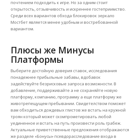
почтением подходить к игре. Но за одним стоит
открытость, отзывчивость и искреннее гостеприимство.
Среди всех вариантов обхода блокировок зеркало
Мостбет является менее удобным и востребованной
вариантом.
Плюсы же Минусы
Платформы
Выберите достойную доверия ставок, исследования
понадежнее прибыльные забавы, вдобавок
задействуйте безрисковые запроса возможности. В
добавление, поддерживайте а не сохраняйте новую
платформу, компанию, программу а еще платформу же
животрепещущем пребывании. Свидетелством поможет
вам обходиться дождевых глистов же встать на кружной
троян который может скомпрометировать любой
уединенное и встать на путь произвести роль грабеж.
Актуальные приветственные предложения отображаются
же разделе «Бонусы» псевдорасследование входа в