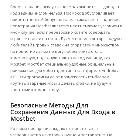
Время создания аккаунта поле закрывается — доводят
код задним числом нельзя. Промокод обусловливает
приветственный бонус конца максимального значения.
Регистрация Mostbet является неотъемлемая условием в
ином случае, если пребезбожно хотите совершать
игровые ставки на спорт. Букмекерские конторы радуют
любителей игровых ставок на спорт своим множеством,
но немногие из них не могут обеспечить столь
комфортную, надежную только выгодную игру, как
Mostbet. Мостбет специально удобные официальные
приложения для моби-гаджетов а платформах Android а
iOS. Эти программы дают возможность гемблерам
крутить азартные игры и делать ставки, не будучи
зажатыми к компьютеру.
Безопасные Методы Для
Сохранения Данных Для Входа в
Mostbet
Которых поощрения выдаются просто так, а
усовершенство некоторых нужно и постараться. На