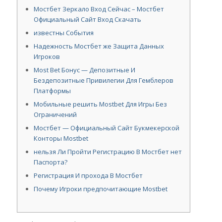
Мостбет Зеркало Вход Сейчас – Мостбет
Официальный Сайт Вход Скачать
известны События
Надежность Мостбет же Защита Данных
Игроков
Most Bet Бонус — Депозитные И
Бездепозитные Привилегии Для Гемблеров
Платформы
Мобильные решить Mostbet Для Игры Без
Ограничений
Мостбет — Официальный Сайт Букмекерской
Конторы Mostbet
нельзя Ли Пройти Регистрацию В Мостбет нет
Паспорта?
Регистрация И прохода В Мостбет
Почему Игроки предпочитающие Mostbet