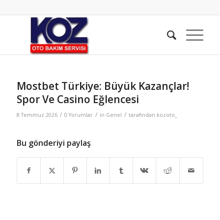
Mostbet Türkiye: Büyük Kazançlar!
Spor Ve Casino Eğlencesi
/
/
/
8 Temmuz 2026
0 Yorumlar
in
Genel
tarafından
kozoto_
Bu gönderiyi paylaş