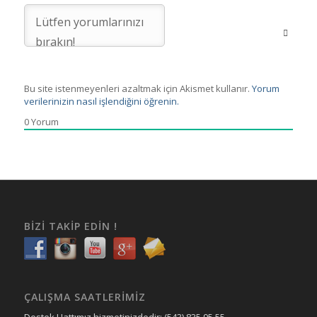
Bu site istenmeyenleri azaltmak için Akismet kullanır.
Yorum
verilerinizin nasıl işlendiğini öğrenin.
0
Yorum
BIZI TAKIP EDIN !
ÇALIŞMA SAATLERIMIZ