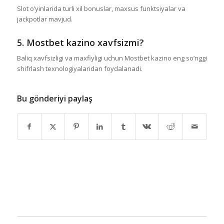
Slot o’yinlarida turli xil bonuslar, maxsus funktsiyalar va
jackpotlar mavjud.
5. Mostbet kazino xavfsizmi?
Baliq xavfsizligi va maxfiyligi uchun Mostbet kazino eng so’nggi
shifrlash texnologiyalaridan foydalanadi.
Bu gönderiyi paylaş