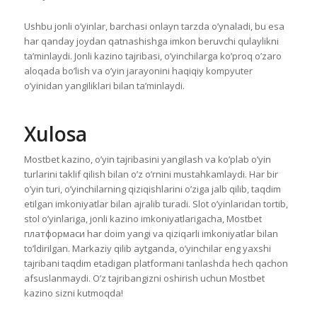
Ushbu jonli o’yinlar, barchasi onlayn tarzda o’ynaladi, bu esa
har qanday joydan qatnashishga imkon beruvchi qulaylikni
ta’minlaydi. Jonli kazino tajribasi, o’yinchilarga ko’proq o’zaro
aloqada bo’lish va o’yin jarayonini haqiqiy kompyuter
o’yinidan yangiliklari bilan ta’minlaydi.
Xulosa
Mostbet kazino, o’yin tajribasini yangilash va ko’plab o’yin
turlarini taklif qilish bilan o’z o’rnini mustahkamlaydi. Har bir
o’yin turi, o’yinchilarning qiziqishlarini o’ziga jalb qilib, taqdim
etilgan imkoniyatlar bilan ajralib turadi. Slot o’yinlaridan tortib,
stol o’yinlariga, jonli kazino imkoniyatlarigacha, Mostbet
платформаси har doim yangi va qiziqarli imkoniyatlar bilan
to’ldirilgan. Markaziy qilib aytganda, o’yinchilar eng yaxshi
tajribani taqdim etadigan platformani tanlashda hech qachon
afsuslanmaydi. O’z tajribangizni oshirish uchun Mostbet
kazino sizni kutmoqda!