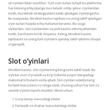
xil o’yinlari bilan mashhur. Turli o’yin turlari tufayli bu platforma
har kimning ehtiyojlariga mos keladi: oddiy qimor o’yinlaridan
tortib, murakkab strategiyalarni talab qiladigan o’yinlargacha.
Bu maqolada, Mostbet kazino tajribasi va uning taklif qiladigan
o’yin turlari haqida to’liq ma’lumot beramiz. Biz sizga
slotlardan, stol o’yinlaridan va jonli kazino imkoniyatlaridan
tortib, barchasini ko’rib chiqamiz. Keling, Mostbet kazino
tajribasini va uning turli o’yinlarni qanday taklif qilishini chuqur
o’rganaylik.
Slot o’yinlari
Mostbet kazino, slot o’yinlarining keng turini taklif etadi. Bu
o’yinlar oson o’ynaladi va ko’p hollarda yuqori darajadagi
maksimal to’lovlarni va’da qiladi. Slot o’yinlari odatda keng
ko’lamli mavzularni o’z ichiga oladi, shuning uchun har kim o’z
sevimli o’yinini topishi mumkin. Misol uchun:
Uzoq tarixiy mavzudagi slotlar
Fantastik va shahar mavzularidagi slotlar