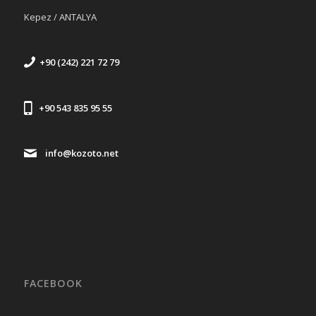
Kepez / ANTALYA
+90 (242) 221 72 79
+90 543 835 95 55
info@kozoto.net
FACEBOOK