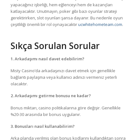
yapacağınız işbirliği, hem eğlenceyi hem de kazançları
katlayacaktır. Unutmayın, poker gibi bazı oyunlar strateji
gerektirirken, slot oyunları şansa dayanır. Bu nedenle oyun
çeşitliliği önemli bir rol oynayacaktır
ucwhitehometeam.com
.
Sıkça Sorulan Sorular
1. Arkadaşımı nasıl davet edebilirim?
Misty Casino’da arkadaşınızı davet etmek için genellikle
bağlantı paylaşma veya kullanıcı adınızı vermeniz yeterli
olacaktır.
2. Arkadaşımı getirme bonusu ne kadar?
Bonus miktarı, casino politikalarına göre değişir. Genellikle
%20-30 arasında bir bonus uygulanır.
3. Bonusları nasıl kullanabilirim?
Arka planda verilmiş olan bonus kodlarını kullandıktan sonra