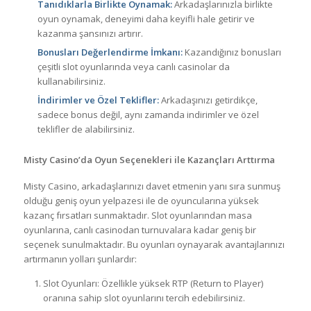
Tanıdıklarla Birlikte Oynamak:
Arkadaşlarınızla birlikte
oyun oynamak, deneyimi daha keyifli hale getirir ve
kazanma şansınızı artırır.
Bonusları Değerlendirme İmkanı:
Kazandığınız bonusları
çeşitli slot oyunlarında veya canlı casinolar da
kullanabilirsiniz.
İndirimler ve Özel Teklifler:
Arkadaşınızı getirdikçe,
sadece bonus değil, aynı zamanda indirimler ve özel
teklifler de alabilirsiniz.
Misty Casino’da Oyun Seçenekleri ile Kazançları Arttırma
Misty Casino, arkadaşlarınızı davet etmenin yanı sıra sunmuş
olduğu geniş oyun yelpazesi ile de oyuncularına yüksek
kazanç fırsatları sunmaktadır. Slot oyunlarından masa
oyunlarına, canlı casinodan turnuvalara kadar geniş bir
seçenek sunulmaktadır. Bu oyunları oynayarak avantajlarınızı
artırmanın yolları şunlardır:
Slot Oyunları: Özellikle yüksek RTP (Return to Player)
oranına sahip slot oyunlarını tercih edebilirsiniz.