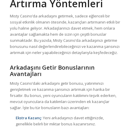
Artırma Yöntemleri
Misty Casino’da arkadaşını getirmek, sadece eğlenceli bir
sosyal etkinlik olmanın ötesinde, kazançları artırmanın etkili bir
yolu haline geliyor. Arkadaşlarınızı davet etmek, hem onlara
avantajlar sağlamakta hem de sizin için çeşitli bonuslar
sunmaktadır. Bu yazıda, Misty Casino’da arkadaşınızı getirme
bonusunu nasıl değerlendirebileceğinizi ve kazanma şansınızı
artırmak için neler yapabileceğinizi detaylarıyla keşfedeceğiz.
Arkadaşını Getir Bonuslarının
Avantajları
Misty Casino’daki arkadaşını getir bonusu, yatırımınızı
genişletmek ve kazanma şansınızı artırmak için harika bir
fırsattır. Bu bonus, yeni oyuncuların katılımını teşvik ederken,
mevcut oyunculara da katılımları üzerinden ek kazançlar
sağlar. İşte bu tür bonusların bazı avantajları:
Ekstra Kazanç:
Yeni arkadaşınızı davet ettiğinizde,
genellikle belirli bir miktar bonus kazanırsınız.