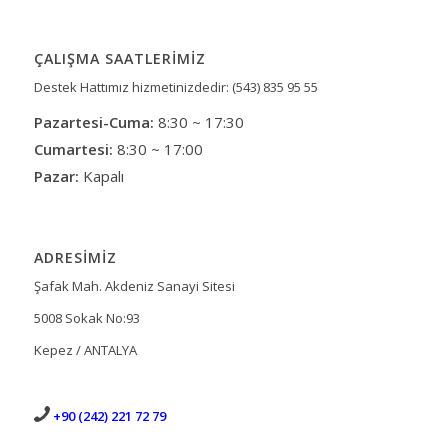
ÇALIŞMA SAATLERIMIZ
Destek Hattımız hizmetinizdedir: (543) 835 95 55
Pazartesi-Cuma:
8:30 ~ 17:30
Cumartesi:
8:30 ~ 17:00
Pazar:
Kapalı
ADRESİMİZ
Şafak Mah. Akdeniz Sanayi Sitesi
5008 Sokak No:93
Kepez / ANTALYA
+90 (242) 221 72 79