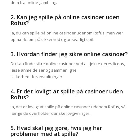
dem fra online gambling.
2. Kan jeg spille på online casinoer uden
Rofus?
Ja, du kan spille på online casinoer udenom Rofus, men vær
opmærksom på sikkerhed og ansvarligt spil.
3. Hvordan finder jeg sikre online casinoer?
Du kan finde sikre online casinoer ved at tjekke deres licens,
læse anmeldelser og sammenligne
sikkerhedsforanstaltninger.
4. Er det lovligt at spille på casinoer uden
Rofus?
Ja, det er lovligt at spille på online casinoer udenom Rofus, så
længe de overholder danske lovgivninger.
5. Hvad skal jeg gøre, hvis jeg har
problemer med at spille?