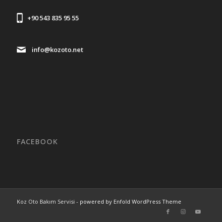
+90 543 835 95 55
info@kozoto.net
FACEBOOK
Koz Oto Bakım Servisi -
powered by Enfold WordPress Theme