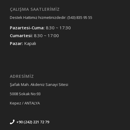
ÇALIŞMA SAATLERIMIZ
Destek Hattımız hizmetinizdedir: (543) 835 95 55
Pazartesi-Cuma:
8:30 ~ 17:30
Cumartesi:
8:30 ~ 17:00
Pazar:
Kapalı
ADRESİMİZ
Şafak Mah. Akdeniz Sanayi Sitesi
5008 Sokak No:93
Kepez / ANTALYA
+90 (242) 221 72 79