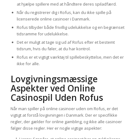
at hjælpe spillere med at håndtere deres spiladfærd.
Når du registrerer dig i Rofus, kan du ikke spille på
licenserede online casinoer i Danmark.
Rofus tilbyder både frivillig udelukkelse og en begrænset
tidsramme for udelukkelse.
Det er muligt at tage sig ud af Rofus efter et bestemt
tidsrum, hvis du føler, at du har kontrol.
Rofus er et vigtigt værktøj til spillebeskyttelse, men det er
ikke for alle.
Lovgivningsmæssige
Aspekter ved Online
Casinospil Uden Rofus
Når man spiller på online casinoer uden om Rofus, er det
vigtigt at forstå lovgivningen i Danmark. Der er specifikke
regler, der gælder for online gambling, og ikke alle casinoer
følger disse regler. Her er nogle vigtige aspekter: