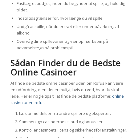
Fastlæg et budget, inden du begynder at spille, og hold dig
til det.
Indstil tidsgrænser for, hvor længe du vil spille.
Undgå at spille, når du er træt eller under påvirkning af
alkohol.
Overvåg dine spillevaner og vær opmærksom på
advarselstegn på problemspil.
Sådan Finder du de Bedste
Online Casinoer
At finde de bedste online casinoer uden om Rofus kan være
en udfordring, men det er muligt, hvis du ved, hvor du skal
lede. Her er nogle tips til at finde de bedste platforme:
online
casino uden rofus
Læs anmeldelser fra andre spillere og eksperter.
Sammenlign casinoernes tilbud og bonusser.
Kontroller casinoets licens og sikkerhedsforanstaltninger.