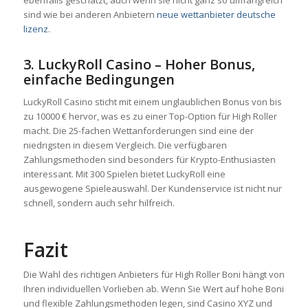
ebenfalls geschätzt, auch wenn sie nicht ganz so umfangreich
sind wie bei anderen Anbietern
neue wettanbieter deutsche
lizenz
.
3. LuckyRoll Casino – Hoher Bonus,
einfache Bedingungen
LuckyRoll Casino sticht mit einem unglaublichen Bonus von bis
zu 10000 € hervor, was es zu einer Top-Option für High Roller
macht. Die 25-fachen Wettanforderungen sind eine der
niedrigsten in diesem Vergleich. Die verfügbaren
Zahlungsmethoden sind besonders für Krypto-Enthusiasten
interessant. Mit 300 Spielen bietet LuckyRoll eine
ausgewogene Spieleauswahl. Der Kundenservice ist nicht nur
schnell, sondern auch sehr hilfreich.
Fazit
Die Wahl des richtigen Anbieters für High Roller Boni hängt von
Ihren individuellen Vorlieben ab. Wenn Sie Wert auf hohe Boni
und flexible Zahlungsmethoden legen, sind Casino XYZ und