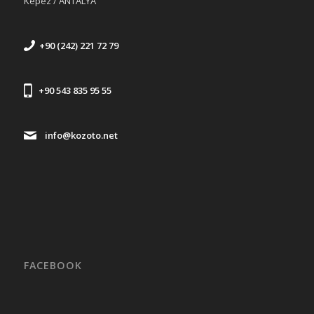
Kepez / ANTALYA
+90 (242) 221 72 79
+90 543 835 95 55
info@kozoto.net
FACEBOOK