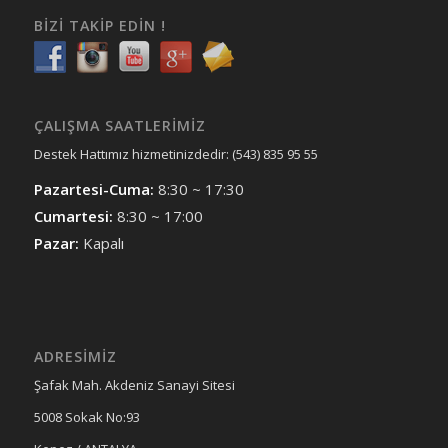
BIZI TAKIP EDIN !
ÇALIŞMA SAATLERIMIZ
Destek Hattımız hizmetinizdedir: (543) 835 95 55
Pazartesi-Cuma:
8:30 ~ 17:30
Cumartesi:
8:30 ~ 17:00
Pazar:
Kapalı
ADRESİMİZ
Şafak Mah. Akdeniz Sanayi Sitesi
5008 Sokak No:93