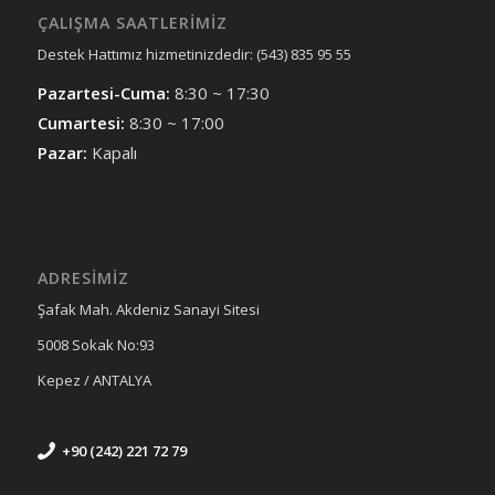
ÇALIŞMA SAATLERIMIZ
Destek Hattımız hizmetinizdedir: (543) 835 95 55
Pazartesi-Cuma:
8:30 ~ 17:30
Cumartesi:
8:30 ~ 17:00
Pazar:
Kapalı
ADRESİMİZ
Şafak Mah. Akdeniz Sanayi Sitesi
5008 Sokak No:93
Kepez / ANTALYA
+90 (242) 221 72 79