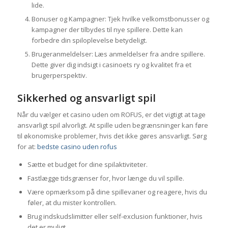
lide.
Bonuser og Kampagner: Tjek hvilke velkomstbonusser og
kampagner der tilbydes til nye spillere. Dette kan
forbedre din spiloplevelse betydeligt.
Brugeranmeldelser: Læs anmeldelser fra andre spillere.
Dette giver dig indsigt i casinoets ry og kvalitet fra et
brugerperspektiv.
Sikkerhed og ansvarligt spil
Når du vælger et casino uden om ROFUS, er det vigtigt at tage
ansvarligt spil alvorligt. At spille uden begrænsninger kan føre
til økonomiske problemer, hvis det ikke gøres ansvarligt. Sørg
for at:
bedste casino uden rofus
Sætte et budget for dine spilaktiviteter.
Fastlægge tidsgrænser for, hvor længe du vil spille.
Være opmærksom på dine spillevaner og reagere, hvis du
føler, at du mister kontrollen.
Brug indskudslimitter eller self-exclusion funktioner, hvis
det er muligt.