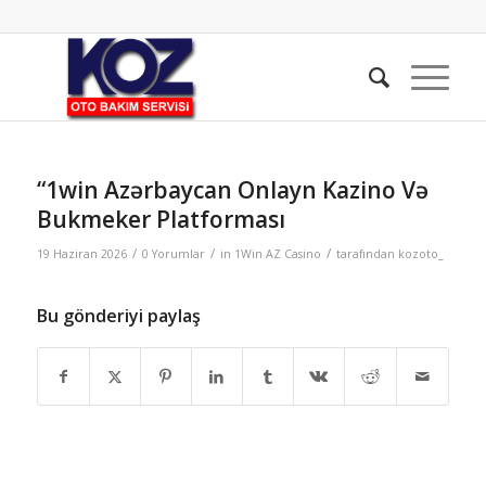
“1win Azərbaycan Onlayn Kazino Və
Bukmeker Platforması
/
/
/
19 Haziran 2026
0 Yorumlar
in
1Win AZ Casino
tarafından
kozoto_
Bu gönderiyi paylaş