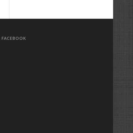
FACEBOOK