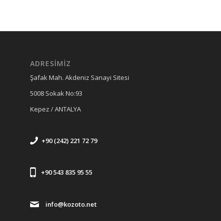
ADRESİMİZ
Şafak Mah. Akdeniz Sanayi Sitesi
5008 Sokak No:93
Kepez / ANTALYA
+90 (242) 221 72 79
+90 543 835 95 55
info@kozoto.net