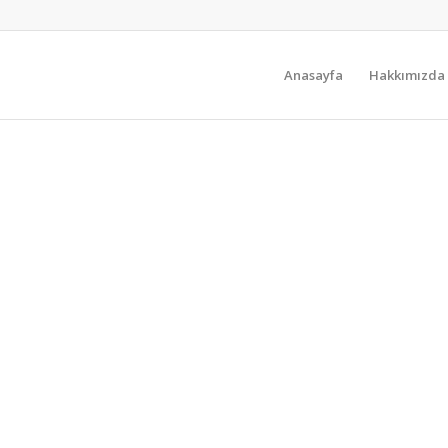
Anasayfa
Hakkımızda