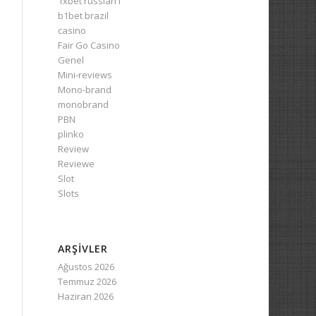
1xbet russian1
b1bet brazil
casino
Fair Go Casino
Genel
Mini-reviews
Mono-brand
monobrand
PBN
plinko
Review
Reviewe
Slot
Slots
ARŞIVLER
Ağustos 2026
Temmuz 2026
Haziran 2026