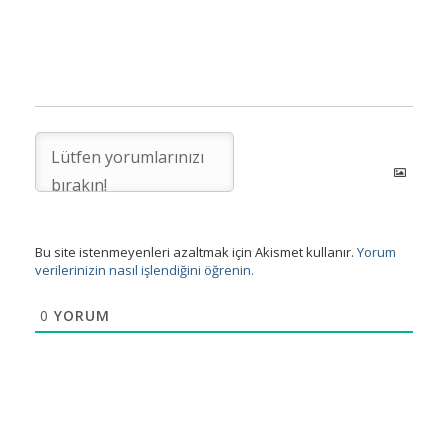
Bu site istenmeyenleri azaltmak için Akismet kullanır.
Yorum
verilerinizin nasıl işlendiğini öğrenin.
0
YORUM